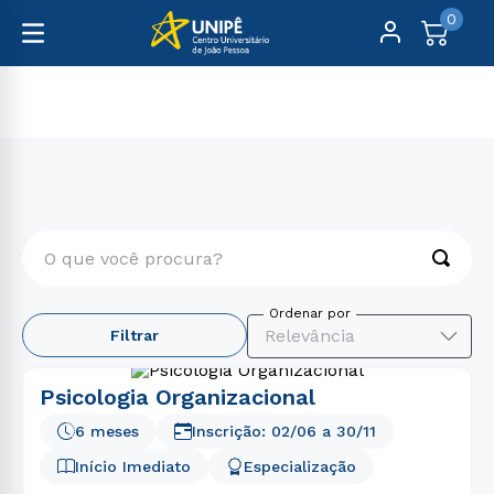
0
Pós-Graduação
Gestão e Negócios
O que você procura?
TERMOS MAIS BUSCADOS
Relevância
Filtrar
1
º
medicina
2
º
direito
Psicologia Organizacional
3
º
enfermagem
6 meses
Inscrição:
02/06
a
30/11
4
º
farmácia
Início Imediato
Especialização