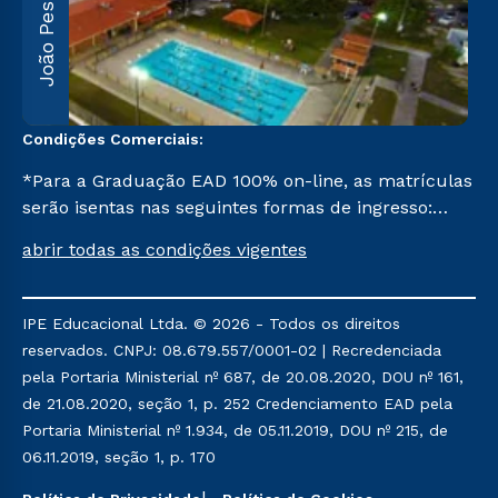
João Pessoa
F
5
Condições Comerciais:
*Para a Graduação EAD 100% on-line, as matrículas
serão isentas nas seguintes formas de ingresso:
Segunda Graduação, Segunda Graduação 2,0, R2,
abrir todas as condições vigentes
Pedagogia para Licenciados e Transferência. Já para
as demais, a taxa de matrícula será de R$ 49.
IPE Educacional Ltda. © 2026 - Todos os direitos
reservados. CNPJ: 08.679.557/0001-02 | Recredenciada
pela Portaria Ministerial nº 687, de 20.08.2020, DOU nº 161,
de 21.08.2020, seção 1, p. 252 Credenciamento EAD pela
Portaria Ministerial nº 1.934, de 05.11.2019, DOU nº 215, de
06.11.2019, seção 1, p. 170