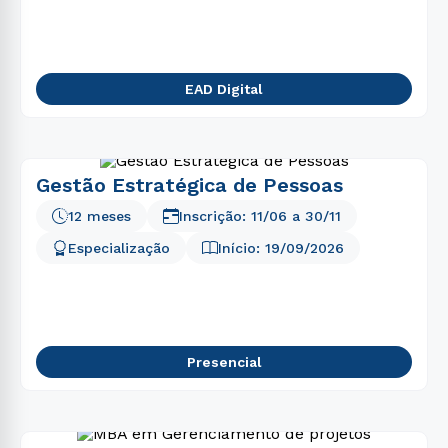
5
º
educação física
6
º
fisioterapia
7
º
psicologia
EAD Digital
8
º
biomedicina
9
º
engenharia
10
º
engenharia software
Gestão Estratégica de Pessoas
12 meses
Inscrição:
11/06
a
30/11
Especialização
Início:
19/09/2026
Presencial