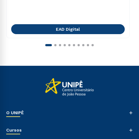
EAD Digital
+
O UNIPÊ
Nossa História
+
Cursos
Sala de Imprensa