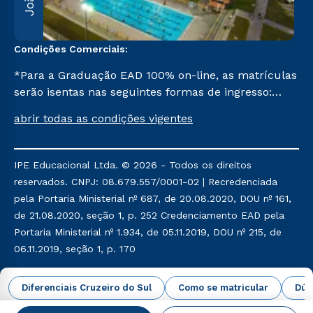
Condições Comerciais:
*Para a Graduação EAD 100% on-line, as matrículas
serão isentas nas seguintes formas de ingresso:
Segunda Graduação, Segunda Graduação 2,0, R2,
abrir todas as condições vigentes
Pedagogia para Licenciados e Transferência. Já para
as demais, a taxa de matrícula será de R$ 49.
IPE Educacional Ltda. © 2026 - Todos os direitos
reservados. CNPJ: 08.679.557/0001-02 | Recredenciada
pela Portaria Ministerial nº 687, de 20.08.2020, DOU nº 161,
de 21.08.2020, seção 1, p. 252 Credenciamento EAD pela
Portaria Ministerial nº 1.934, de 05.11.2019, DOU nº 215, de
06.11.2019, seção 1, p. 170
Política de Privacidade
Política de Cookies
Diferenciais Cruzeiro do Sul
Como se matricular
Dúv