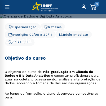
0
Especialização
6 meses
Pós-Graduação
Gestão e Negócios
Ciência de Dados e Big Data Analitycs
Inscrição:
02/06
a
30/11
Início Imediato
Ciência de Dados e Big
EAD Digital
Data Analitycs
Objetivo do curso
O objetivo do curso de
Pós-graduação em Ciência de
Dados e Big Data Analytics
é capacitar profissionais para
atuar na coleta, processamento, análise e interpretação de
dados, apoiando a tomada de decisão nas organizações.
Ao longo da formação, o aluno desenvolve competências
para: