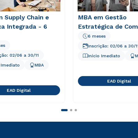
 Supply Chain e
MBA em Gestão
ca Integrada - 6
Estratégica de Com
6 meses
ses
Inscrição:
02/06
a
30/1
ição:
02/06
a
30/11
Início Imediato
M
o Imediato
MBA
EAD Digital
EAD Digital