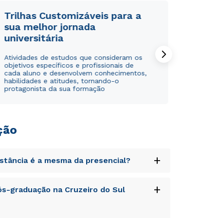
Trilhas Customizáveis para a
sua melhor jornada
universitária
Atividades de estudos que consideram os
objetivos específicos e profissionais de
cada aluno e desenvolvem conhecimentos,
habilidades e atitudes, tornando-o
protagonista da sua formação
Rápido e fácil
Rápido e fácil
WhatsApp
WhatsApp
ou
ou
ção
+
istância é a mesma da presencial?
uptatem accusantium doloremque laudantium,
+
s-graduação na Cruzeiro do Sul
Estou de acordo com a
Estou de acordo com a
Política de Privacidade.
Política de Privacidade.
e
e
tatis et quasi architecto beatae vitae dicta
autorizo que meus dados sejam utilizados para o
autorizo que meus dados sejam utilizados para o
s sit aspernatur aut odit aut fugit, sed quia
envio de conteúdos do Unipê.
envio de conteúdos da Cruzeiro do Sul.
sequi nesciunt.