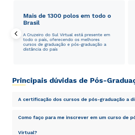
Mais de 1300 polos em todo o
Brasil
A Cruzeiro do Sul Virtual está presente em
todo o país, oferecendo os melhores
cursos de graduação e pós-graduação a
distância do país
Principais dúvidas de Pós-Gradua
A certificação dos cursos de pós-graduação a d
Sed ut perspiciatis unde omnis iste natus error sit vol
Como faço para me inscrever em um curso de pó
totam rem aperiam, eaque ipsa quae ab illo inventore veri
sunt explicabo. Nemo enim ipsam voluptatem quia volupta
consequuntur magni dolores eos qui ratione voluptatem 
Virtual?