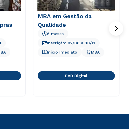
MBA em Gestão da
pras
Qualidade
6 meses
1
Inscrição:
02/06
a
30/11
BA
Início Imediato
MBA
EAD Digital