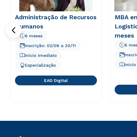
Administração de Recursos
MBA em
Humanos
Logísti
meses
6 meses
6 me
Inscrição:
02/06
a
30/11
Inscr
Início Imediato
Iníci
Especialização
EAD Digital