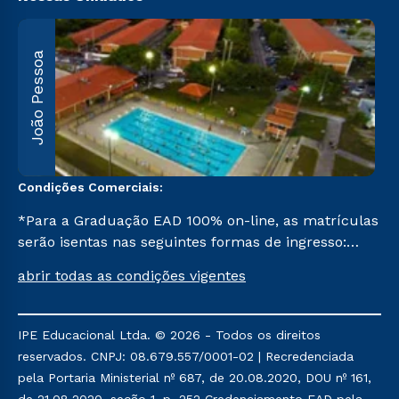
João Pessoa
R
F
5
Condições Comerciais:
*Para a Graduação EAD 100% on-line, as matrículas
serão isentas nas seguintes formas de ingresso:
Segunda Graduação, Segunda Graduação 2,0, R2,
abrir todas as condições vigentes
Pedagogia para Licenciados e Transferência. Já para
as demais, a taxa de matrícula será de R$ 49.
IPE Educacional Ltda. © 2026 - Todos os direitos
reservados. CNPJ: 08.679.557/0001-02 | Recredenciada
pela Portaria Ministerial nº 687, de 20.08.2020, DOU nº 161,