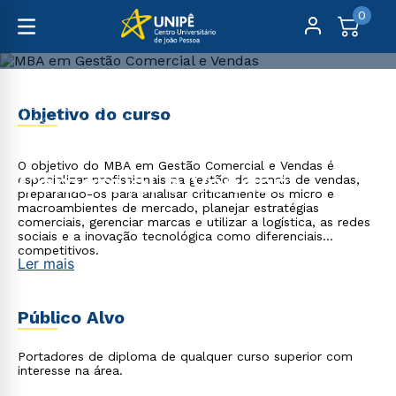
0
Pós-Graduação
Gestão e Negócios
Objetivo do curso
MBA em Gestão Comercial e Vendas
MBA em Gestão
O objetivo do MBA em Gestão Comercial e Vendas é
Comercial e Vendas
especializar profissionais na gestão de canais de vendas,
preparando-os para analisar criticamente os micro e
macroambientes de mercado, planejar estratégias
comerciais, gerenciar marcas e utilizar a logística, as redes
sociais e a inovação tecnológica como diferenciais
competitivos.
Ler mais
Público Alvo
Portadores de diploma de qualquer curso superior com
interesse na área.