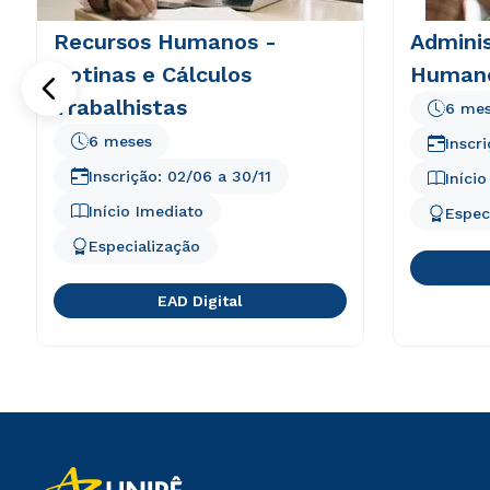
Recursos Humanos -
Admini
Rotinas e Cálculos
Human
Trabalhistas
6 me
6 meses
Inscr
Inscrição:
02/06
a
30/11
Iníci
Início Imediato
Espec
Especialização
EAD Digital