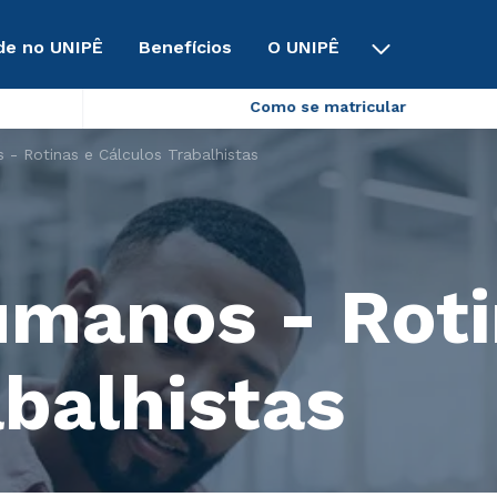
de no UNIPÊ
Benefícios
O UNIPÊ
Como se matricular
- Rotinas e Cálculos Trabalhistas
manos - Roti
abalhistas