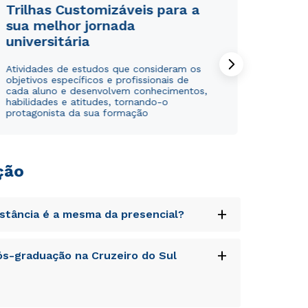
Trilhas Customizáveis para a
sua melhor jornada
universitária
Atividades de estudos que consideram os
objetivos específicos e profissionais de
cada aluno e desenvolvem conhecimentos,
habilidades e atitudes, tornando-o
protagonista da sua formação
Rápido e fácil
Rápido e fácil
WhatsApp
WhatsApp
ou
ou
ção
+
istância é a mesma da presencial?
uptatem accusantium doloremque laudantium,
+
s-graduação na Cruzeiro do Sul
tatis et quasi architecto beatae vitae dicta
Estou de acordo com a
Estou de acordo com a
Política de Privacidade.
Política de Privacidade.
e
e
autorizo que meus dados sejam utilizados para o
autorizo que meus dados sejam utilizados para o
s sit aspernatur aut odit aut fugit, sed quia
envio de conteúdos do Unipê.
envio de conteúdos da Cruzeiro do Sul.
sequi nesciunt.