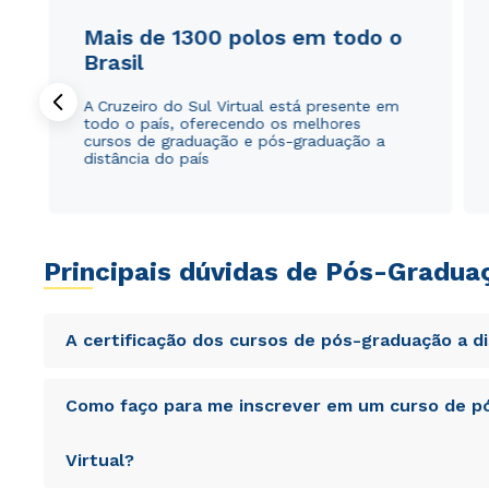
Mais de 1300 polos em todo o
Brasil
A Cruzeiro do Sul Virtual está presente em
todo o país, oferecendo os melhores
cursos de graduação e pós-graduação a
distância do país
Principais dúvidas de Pós-Gradua
A certificação dos cursos de pós-graduação a d
Sed ut perspiciatis unde omnis iste natus error sit vol
Como faço para me inscrever em um curso de pó
totam rem aperiam, eaque ipsa quae ab illo inventore veri
sunt explicabo. Nemo enim ipsam voluptatem quia volupta
consequuntur magni dolores eos qui ratione voluptatem 
Virtual?