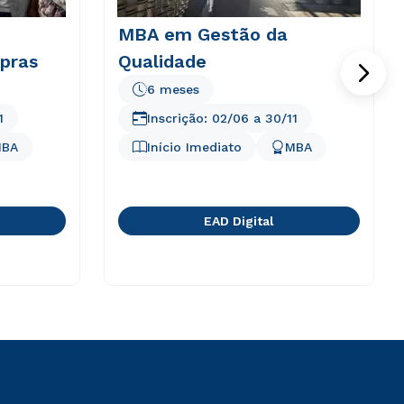
MBA em Gestão da
pras
Qualidade
6 meses
1
Inscrição:
02/06
a
30/11
BA
Início Imediato
MBA
EAD Digital