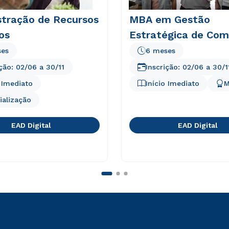
stração de Recursos
MBA em Gestão
os
Estratégica de Com
ses
6 meses
ição:
02/06
a
30/11
Inscrição:
02/06
a
30/1
o Imediato
Início Imediato
M
ialização
EAD Digital
EAD Digital