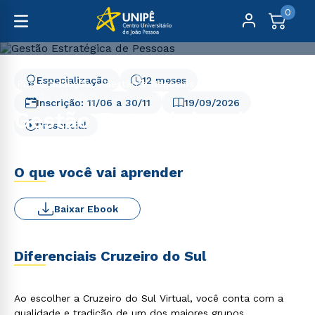
0
Especialização
12 meses
Pós-Graduação
Gestão e Negócios
Gestão Estratégica de Pessoas
Inscrição:
11/06
a
30/11
19/09/2026
Gestão Estratégica de
Presencial
Pessoas
O que você vai aprender
Baixar Ebook
Diferenciais Cruzeiro do Sul
Ao escolher a Cruzeiro do Sul Virtual, você conta com a
qualidade e tradição de um dos maiores grupos