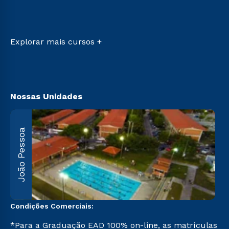
Sou Aluno
Retorne ao Curso
Sou Candidato
Transferência
Sou Ex-aluno
Vestibular Mérito
Canais de Atendimento
Explorar mais cursos +
Vestibular Solidário
Acessibilidade
Segunda Graduação
Biblioteca
Nossas Unidades
João Pessoa
R
F
5
Condições Comerciais:
*Para a Graduação EAD 100% on-line, as matrículas