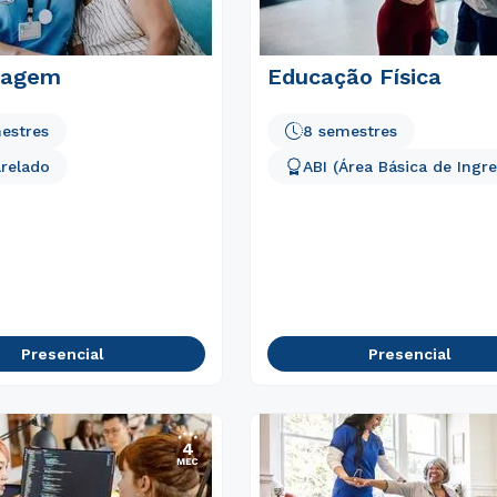
Rápido e fácil
magem
Educação Física
WhatsApp
ou
estres
8 semestres
relado
ABI (Área Básica de Ingre
Estou de acordo com a
Política de Privacidade.
e
autorizo que meus dados sejam utilizados para o
envio de conteúdos do Unipê.
Presencial
Presencial