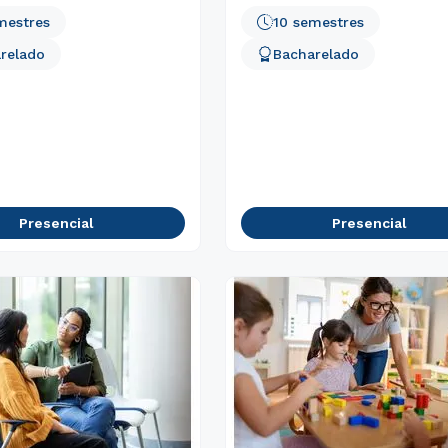
mestres
10 semestres
relado
Bacharelado
Presencial
Presencial