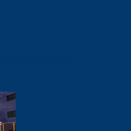
Campina Grande
Rua Vereador Manoel Uchoa,
237 Palmeira Campina Grande /
PB
Saiba mais