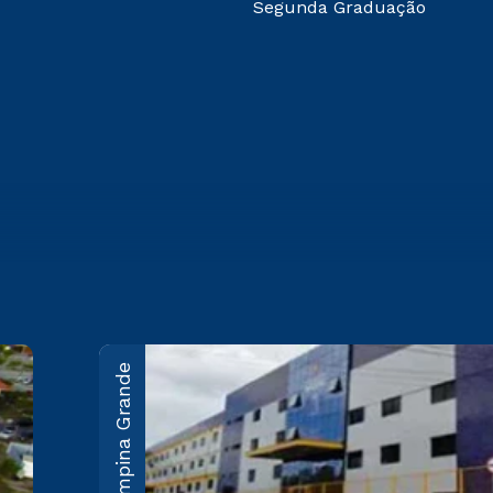
Segunda Graduação
Campina Grande
João Pessoa
Rodovia BR-230, KM 22 Água
Fria - João Pessoa/PB CEP
58053-000
Saiba mais