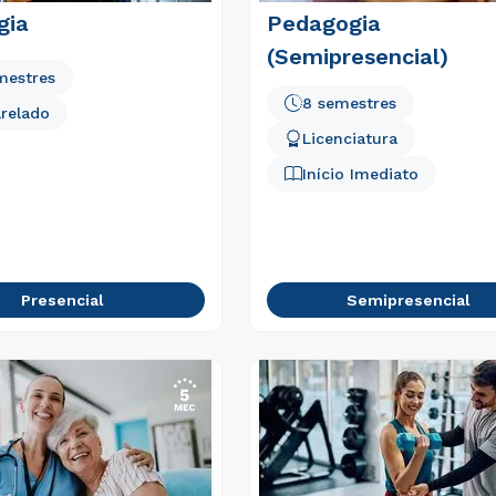
gia
Pedagogia
(Semipresencial)
mestres
8 semestres
relado
Licenciatura
Início Imediato
Presencial
Semipresencial