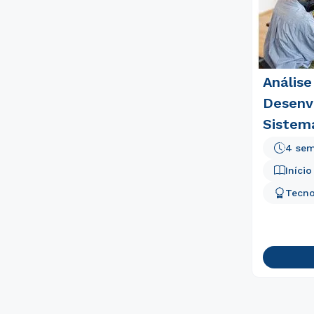
Análise
Desenv
Sistem
4 sem
Iníci
Tecno