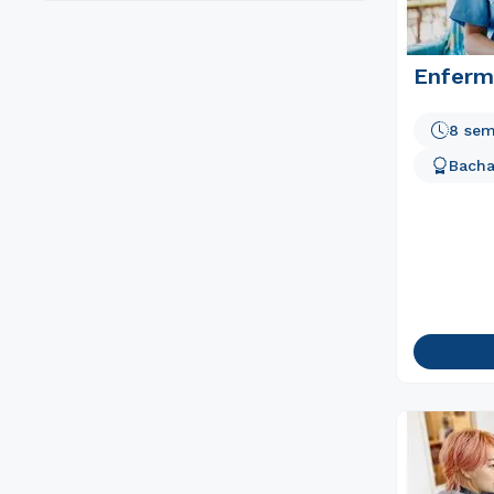
Enfer
8 sem
Bacha