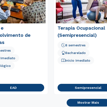
 e
Terapia Ocupacional
olvimento de
(Semipresencial)
as
8 semestres
estres
Bacharelado
o Imediato
Início Imediato
lógico
EAD
Semipresencial
Mostrar Mais