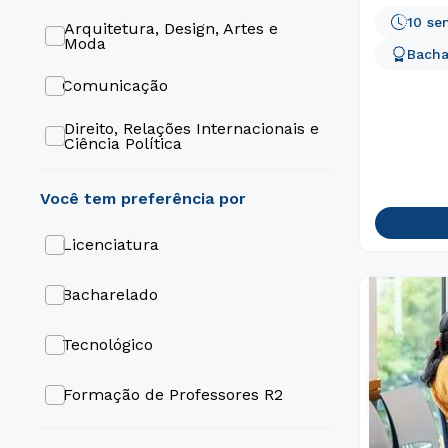
10 se
Arquitetura, Design, Artes e
Moda
Bacha
Comunicação
Direito, Relações Internacionais e
Ciência Política
Educação
Engenharia e Tecnologia
Licenciatura
Gestão e Negócios
Bacharelado
Gastronomia e Hospitalidade
Tecnológico
Formação de Professores R2
ABI (Área Básica de Ingresso)