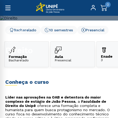
0
Bacharelado
10 semestres
Presencial
Graduação
Direito, Relações Internacionais e Ciências Políticas
Direito
Direito
Enade
Formação
Aula
3
Bacharelado
Presencial
Conheça o curso
Líder nas aprovações na OAB e detentora do maior
complexo de estágio de João Pessoa
, a
Faculdade de
Direito do Unipê
oferece uma formação completa e
humanista para quem busca protagonismo no mercado. O
curso foca no desenvolvimento do conhecimento técnico