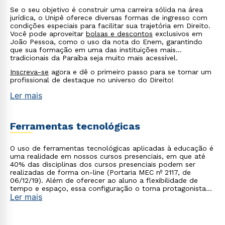
Se o seu objetivo é construir uma carreira sólida na área
jurídica, o Unipê oferece diversas formas de ingresso com
condições especiais para facilitar sua trajetória em Direito.
Você pode aproveitar
bolsas e descontos
exclusivos em
João Pessoa, como o uso da nota do Enem, garantindo
que sua formação em uma das instituições mais
tradicionais da Paraíba seja muito mais acessível.
Inscreva-se
agora e dê o primeiro passo para se tornar um
profissional de destaque no universo do Direito!
Ler mais
Ferramentas tecnológicas
O uso de ferramentas tecnológicas aplicadas à educação é
uma realidade em nossos cursos presenciais, em que até
40% das disciplinas dos cursos presenciais podem ser
realizadas de forma on-line (Portaria MEC nº 2117, de
06/12/19). Além de oferecer ao aluno a flexibilidade de
tempo e espaço, essa configuração o torna protagonista
Ler mais
no processo de construção do seu conhecimento.