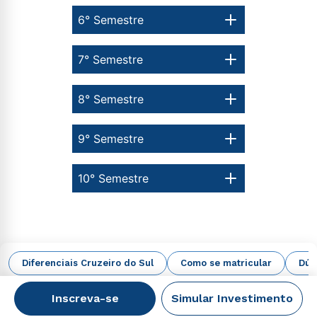
6° Semestre
7° Semestre
8° Semestre
9° Semestre
10° Semestre
Diferenciais Cruzeiro do Sul
Como se matricular
Dúv
Principais dúvidas
Inscreva-se
Simular Investimento