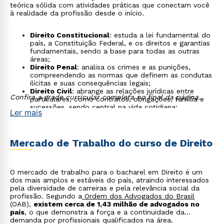
teórica sólida com atividades práticas que conectam você
à realidade da profissão desde o início.
Direito Constitucional
: estuda a lei fundamental do
país, a Constituição Federal, e os direitos e garantias
fundamentais, sendo a base para todas as outras
áreas;
Direito Penal
: analisa os crimes e as punições,
compreendendo as normas que definem as condutas
ilícitas e suas consequências legais;
Direito Civil
: abrange as relações jurídicas entre
Confira a grade curricular completa no final da página.
particulares, como contratos, obrigações, família e
sucessões, sendo central na vida cotidiana;
Ler mais
Direito Processual (Civil e Penal)
: ensina as regras e
os procedimentos para a condução de processos
judiciais, capacitando o aluno a atuar nos tribunais;
Direito do Trabalho
: foca nas relações entre
Mercado de Trabalho do curso de Direito
empregados e empregadores, abordando direitos,
deveres e as normas que regulam o ambiente de
trabalho.
O mercado de trabalho para o bacharel em Direito é um
dos mais amplos e estáveis do país, atraindo interessados
pela diversidade de carreiras e pela relevância social da
profissão. Segundo a
Ordem dos Advogados do Brasil
(OAB),
existem cerca de 1,43 milhão de advogados no
país
, o que demonstra a força e a continuidade da
demanda por profissionais qualificados na área.