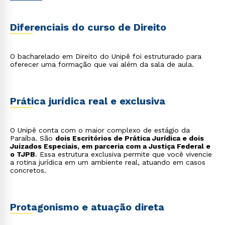
implementação de programas de conformidade em
empresas para garantir o cumprimento de normas e
regulamentos, prevenindo riscos legais;
Diferenciais do curso de Direito
Diplomacia
: representação do Brasil no exterior,
atuando em embaixadas e consulados para defender
os interesses nacionais e mediar relações
internacionais;
O bacharelado em Direito do Unipê foi estruturado para
Rápido e fácil
Mediação, Conciliação e Arbitragem
: atuação como
oferecer uma formação que vai além da sala de aula.
WhatsApp
um terceiro imparcial para facilitar a resolução de
conflitos de forma extrajudicial, uma alternativa mais
ou
rápida e eficiente ao processo tradicional.
Prática jurídica real e exclusiva
O Unipê conta com o maior complexo de estágio da
Paraíba. São
dois Escritórios de Prática Jurídica e dois
Juizados Especiais, em parceria com a Justiça Federal e
o TJPB
. Essa estrutura exclusiva permite que você vivencie
Estou de acordo com a
Política de Privacidade.
e
a rotina jurídica em um ambiente real, atuando em casos
concretos.
autorizo que meus dados sejam utilizados para o
envio de conteúdos da Cruzeiro do Sul.
Protagonismo e atuação direta