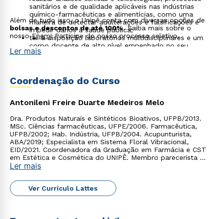
sanitários e de qualidade aplicáveis nas indústrias
químico-farmacêuticas e alimentícias, como uma
Além de tudo isso, o Unipê conta com diversas opções de
maneira de detectar adulterações e falsificações e
bolsas e descontos de até 100%
. Saiba mais sobre o
impedir danos à saúde pública;
nosso
Enem
! Participe do nosso processo seletivo.
ter à disposição laboratórios multidisciplinares e um
corpo docente de alto nível empenhado no seu
Ler mais
sucesso acadêmico.
Coordenação do Curso
Antonileni Freire Duarte Medeiros Melo
Dra. Produtos Naturais e Sintéticos Bioativos, UFPB/2013.
MSc. Ciências farmacêuticas, UFPE/2006. Farmacêutica,
UFPB/2002; Hab. Indústria, UFPB/2004. Acupunturista,
ABA/2019; Especialista em Sistema Floral Vibracional,
EID/2021. Coordenadora da Graduação em Farmácia e CST
em Estética e Cosmética do UNIPÊ. Membro parecerista do
Ler mais
CEP-2014/2019, UNIPÊ.
Ver Currículo Lattes
Rápido e fácil
WhatsApp
ou