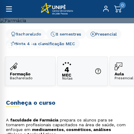
0
Bacharelado
8 semestres
Presencial
Graduação
Saúde
Farmácia
Farmácia
Nota 4 na classificação MEC
Formação
Aula
Bacharelado
Presencial
Notas
Conheça o curso
A
faculdade de Farmácia
prepara os alunos para se
tornarem profissionais capacitados na área de saúde, com
enfoque em
medicamentos, cosméticos, análises