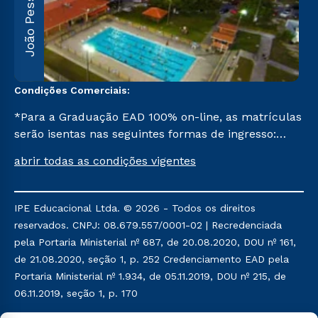
João Pessoa
F
5
Condições Comerciais:
*Para a Graduação EAD 100% on-line, as matrículas
serão isentas nas seguintes formas de ingresso:
Segunda Graduação, Segunda Graduação 2,0, R2,
abrir todas as condições vigentes
Pedagogia para Licenciados e Transferência. Já para
as demais, a taxa de matrícula será de R$ 49.
IPE Educacional Ltda. © 2026 - Todos os direitos
reservados. CNPJ: 08.679.557/0001-02 | Recredenciada
pela Portaria Ministerial nº 687, de 20.08.2020, DOU nº 161,
de 21.08.2020, seção 1, p. 252 Credenciamento EAD pela
Portaria Ministerial nº 1.934, de 05.11.2019, DOU nº 215, de
06.11.2019, seção 1, p. 170