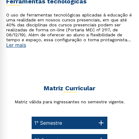
Ferramentas tecnológicas
O uso de ferramentas tecnológicas aplicadas à educação é
uma realidade em nossos cursos presenciais, em que até
40% das disciplinas dos cursos presenciais podem ser
realizadas de forma on-line (Portaria MEC nº 2117, de
06/12/19). Além de oferecer ao aluno a flexibilidade de
tempo e espaço, essa configuração o torna protagonista
Ler mais
no processo de construção do seu conhecimento.
Estou de acordo com a
Política de Privacidade.
e
autorizo que meus dados sejam utilizados para o
envio de conteúdos da Cruzeiro do Sul.
Matriz Curricular
Matriz válida para ingressantes no semestre vigente.
1° Semestre