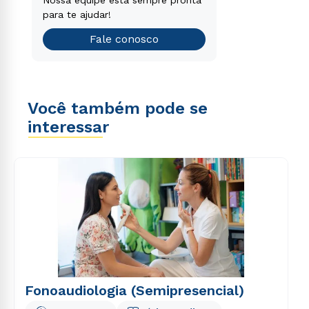
que é o ideal para você.
para te ajudar!
Teste vocacional
Fale conosco
Você também pode se
interessar
Fonoaudiologia (Semipresencial)