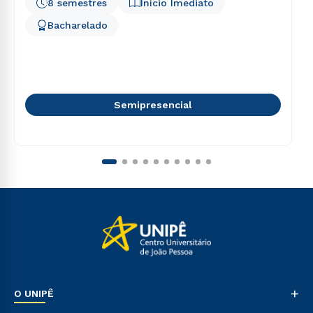
8 semestres
Início Imediato
Bacharelado
Semipresencial
+
O UNIPÊ