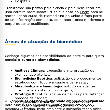
Hospitais.
Transforme sua paixão pela ciência e pelo bem-estar em
uma carreira promissora! Utilize sua nota do
Enem
para se
matricular no curso de Biomedicina do Unipê e faça parte
de uma formação completa, com laboratórios modernos e
corpo docente qualificado.
Áreas de atuação do biomédico
Conheça algumas das possibilidades de carreira para quem
conclui o
curso de Biomedicina
!
Análises Clínicas
: execução e interpretação de
exames laboratoriais;
Biomedicina Estética
: aplicação de procedimentos
estéticos com foco em saúde e bem-estar;
Microbiologia e Imunologia
: estudo de agentes
infecciosos e sistema imunológico;
Citologia Oncótica
: análise de células para detecção
precoce de câncer;
A Biomedicina oferece um
mercado amplo e em expansão
Pesquisa Científica
: atuação em centros de
para profissionais versáteis, com atuação em saúde,
inovação e desenvolvimento de novos métodos
pesquisa, estética, meio ambiente e inovação tecnológica.
terapêuticos;