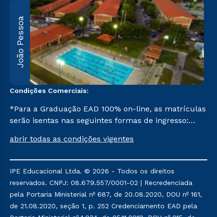
João Pessoa
R
F
5
Condições Comerciais:
*Para a Graduação EAD 100% on-line, as matrículas
serão isentas nas seguintes formas de ingresso:
Segunda Graduação, Segunda Graduação 2,0, R2,
abrir todas as condições vigentes
Pedagogia para Licenciados e Transferência. Já para
as demais, a taxa de matrícula será de R$ 49.
IPE Educacional Ltda. © 2026 - Todos os direitos
reservados. CNPJ: 08.679.557/0001-02 | Recredenciada
pela Portaria Ministerial nº 687, de 20.08.2020, DOU nº 161,
de 21.08.2020, seção 1, p. 252 Credenciamento EAD pela