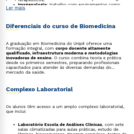
Imagenologia
: trabalho com equipamentos como
Ler mais
tomógrafos e ressonância magnética;
Perícia Criminal
: para atuar em investigações
forenses;
Banco de Sangue e Hemoterapia
: apoio em
Diferenciais do curso de Biomedicina
transfusões e tratamentos hematológicos;
Reprodução Humana
: realiza procedimentos como
fertilização in vitro, manipulação de gametas e
espermograma;
A graduação em Biomedicina do Unipê oferece uma
Análises Ambientais
: para o saneamento do meio
formação integral, com
corpo docente altamente
ambiente, tratamento de água e efluentes, e emissão
qualificado, infraestrutura moderna e metodologias
de laudos técnicos em órgãos públicos ou empresas
inovadoras de ensino
. O curso combina teoria e prática
privadas;
desde os primeiros semestres, preparando profissionais
Farmacologia
: desenvolve novos medicamentos,
capacitados para atender às diversas demandas do
realiza testes e estuda o efeito de substâncias
mercado da saúde.
químicas no corpo.
Complexo Laboratorial
Os alunos têm acesso a um amplo complexo laboratorial,
que inclui:
Laboratório Escola de Análises Clínicas
, com sete
salas climatizadas para aulas práticas, estudo de