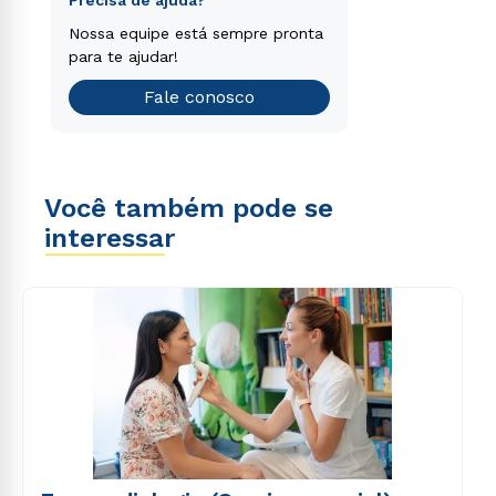
voluptatem sequi nesciunt.
Encontre o curso de graduação
Nossa equipe está sempre pronta
que é o ideal para você.
para te ajudar!
Teste vocacional
Fale conosco
Você também pode se
interessar