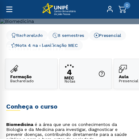
0
Bacharelado
8 semestres
Presencial
Graduação
Saúde
Biomedicina
Biomedicina
Nota 4 na classificação MEC
Formação
Aula
Bacharelado
Presencial
Notas
Conheça o curso
Biomedicina
é a área que une os conhecimentos da
Biologia e da Medicina para investigar, diagnosticar e
prevenir doenças, contribuindo diretamente para a saúde