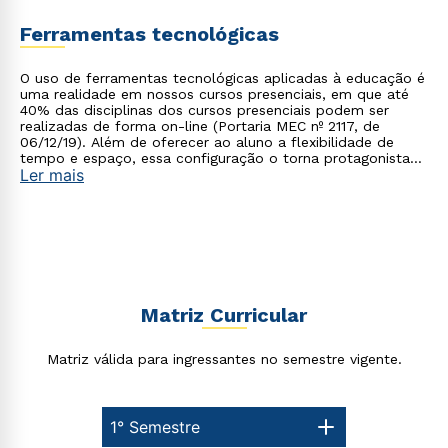
ou
Ferramentas tecnológicas
O uso de ferramentas tecnológicas aplicadas à educação é
uma realidade em nossos cursos presenciais, em que até
40% das disciplinas dos cursos presenciais podem ser
realizadas de forma on-line (Portaria MEC nº 2117, de
06/12/19). Além de oferecer ao aluno a flexibilidade de
tempo e espaço, essa configuração o torna protagonista
Ler mais
no processo de construção do seu conhecimento.
Estou de acordo com a
Política de Privacidade.
e
autorizo que meus dados sejam utilizados para o
envio de conteúdos da Cruzeiro do Sul.
Matriz Curricular
Matriz válida para ingressantes no semestre vigente.
1° Semestre