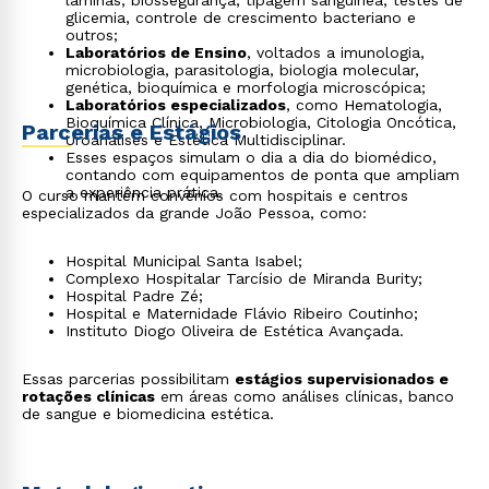
lâminas, biossegurança, tipagem sanguínea, testes de
glicemia, controle de crescimento bacteriano e
outros;
Laboratórios de Ensino
, voltados a imunologia,
microbiologia, parasitologia, biologia molecular,
genética, bioquímica e morfologia microscópica;
Laboratórios especializados
, como Hematologia,
Bioquímica Clínica, Microbiologia, Citologia Oncótica,
Parcerias e Estágios
Uroanálises e Estética Multidisciplinar.
Esses espaços simulam o dia a dia do biomédico,
contando com equipamentos de ponta que ampliam
a experiência prática.
O curso mantém convênios com hospitais e centros
especializados da grande João Pessoa, como:
Hospital Municipal Santa Isabel;
Complexo Hospitalar Tarcísio de Miranda Burity;
Hospital Padre Zé;
Hospital e Maternidade Flávio Ribeiro Coutinho;
Instituto Diogo Oliveira de Estética Avançada.
Essas parcerias possibilitam
estágios supervisionados e
rotações clínicas
em áreas como análises clínicas, banco
de sangue e biomedicina estética.