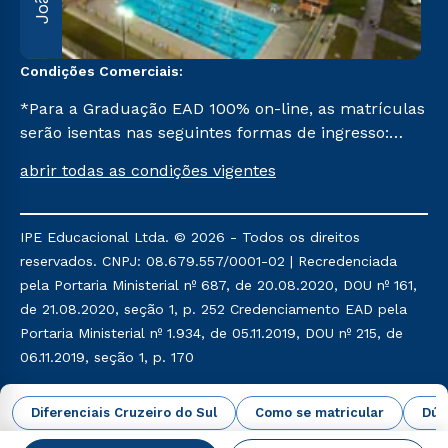
Condições Comerciais:
*Para a Graduação EAD 100% on-line, as matrículas
serão isentas nas seguintes formas de ingresso:
Segunda Graduação, Segunda Graduação 2,0, R2,
abrir todas as condições vigentes
Pedagogia para Licenciados e Transferência. Já para
as demais, a taxa de matrícula será de R$ 49.
IPE Educacional Ltda. © 2026 - Todos os direitos
reservados. CNPJ: 08.679.557/0001-02 | Recredenciada
pela Portaria Ministerial nº 687, de 20.08.2020, DOU nº 161,
de 21.08.2020, seção 1, p. 252 Credenciamento EAD pela
Portaria Ministerial nº 1.934, de 05.11.2019, DOU nº 215, de
06.11.2019, seção 1, p. 170
Política de Privacidade
Política de Cookies
Diferenciais Cruzeiro do Sul
Como se matricular
Dúv