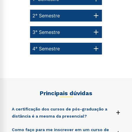
2° Semestre
3° Semestre
4° Semestre
Principais dúvidas
A certificação dos cursos de pós-graduação a
+
distância é a mesma da presencial?
Sed ut perspiciatis unde omnis iste natus error sit
Como faço para me inscrever em um curso de