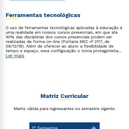
Ferramentas tecnológicas
O uso de ferramentas tecnológicas aplicadas à educação é
uma realidade em nossos cursos presenciais, em que até
40% das disciplinas dos cursos presenciais podem ser
Rápido e fácil
realizadas de forma on-line (Portaria MEC nº 2117, de
WhatsApp
06/12/19). Além de oferecer ao aluno a flexibilidade de
tempo e espaço, essa configuração o torna protagonista
ou
Ler mais
no processo de construção do seu conhecimento.
Matriz Curricular
Estou de acordo com a
Política de Privacidade.
e
autorizo que meus dados sejam utilizados para o
Matriz válida para ingressantes no semestre vigente.
envio de conteúdos da Cruzeiro do Sul.
1° Semestre