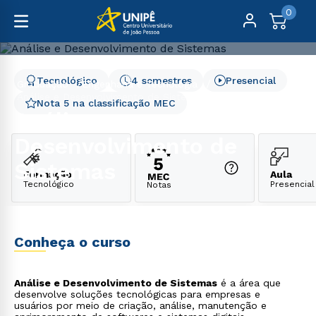
0
Tecnológico
4 semestres
Presencial
Graduação
Engenharia e Tecnologia
Análise e Desenvolvimento de Sistemas
Nota 5 na classificação MEC
Análise e
Desenvolvimento de
Sistemas
Formação
Aula
Tecnológico
Presencial
Notas
Conheça o curso
Análise e Desenvolvimento de Sistemas
é a área que
desenvolve soluções tecnológicas para empresas e
usuários por meio de criação, análise, manutenção e