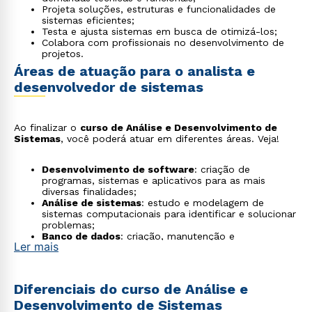
Projeta soluções, estruturas e funcionalidades de
sistemas eficientes;
Testa e ajusta sistemas em busca de otimizá-los;
Colabora com profissionais no desenvolvimento de
projetos.
Áreas de atuação para o analista e
desenvolvedor de sistemas
Ao finalizar o
curso de Análise e Desenvolvimento de
Sistemas
, você poderá atuar em diferentes áreas. Veja!
Desenvolvimento de software
: criação de
programas, sistemas e aplicativos para as mais
diversas finalidades;
Análise de sistemas
: estudo e modelagem de
sistemas computacionais para identificar e solucionar
problemas;
Banco de dados
: criação, manutenção e
Ler mais
gerenciamento de bancos de dados;
Consultoria em tecnologia
: prestação de serviços
de consultoria em tecnologia da informação;
Gestão de projetos
: gerenciamento de projetos de
Diferenciais do curso de Análise e
tecnologia da informação, desde a concepção até a
Desenvolvimento de Sistemas
entrega final.