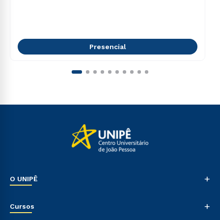
Presencial
+
O UNIPÊ
Nossa História
+
Cursos
Sala de Imprensa