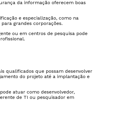
gurança da informação oferecem boas
ficação e especialização, como na
 para grandes corporações.
gente ou em centros de pesquisa pode
ofissional.
ais qualificados que possam desenvolver
jamento do projeto até a implantação e
 pode atuar como desenvolvedor,
 gerente de TI ou pesquisador em
Rápido e fácil
Rápido e fácil
WhatsApp
WhatsApp
ou
ou