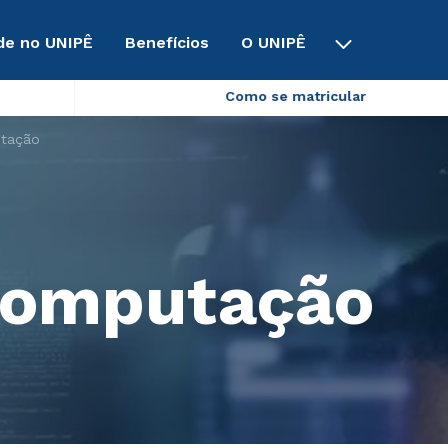
de no UNIPÊ
Benefícios
O UNIPÊ
Como se matricular
utação
 Computação