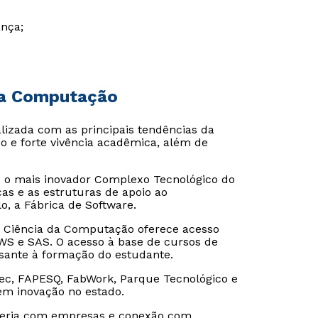
nça;
Estou de acordo com a
Estou de acordo com a
Política de Privacidade.
Política de Privacidade.
e
e
autorizo que meus dados sejam utilizados para o
autorizo que meus dados sejam utilizados para o
 da Computação
envio de conteúdos do Unipê.
envio de conteúdos da Cruzeiro do Sul.
lizada com as principais tendências da
 e forte vivência acadêmica, além de
s o mais inovador Complexo Tecnológico do
cas e as estruturas de apoio ao
o, a Fábrica de Software.
m Ciência da Computação oferece acesso
WS e SAS. O acesso à base de cursos de
sante à formação do estudante.
, FAPESQ, FabWork, Parque Tecnológico e
em inovação no estado.
arceria com empresas e conexão com