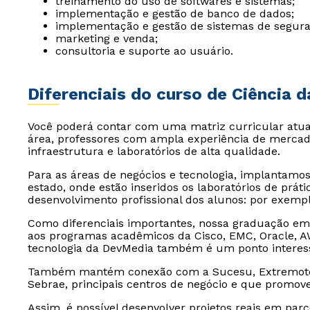
treinamento do uso de softwares e sistemas;
implementação e gestão de banco de dados;
implementação e gestão de sistemas de segura
marketing e venda;
consultoria e suporte ao usuário.
Diferenciais do curso de Ciência
Você poderá contar com uma matriz curricular atua
área, professores com ampla experiência de mercado
infraestrutura e laboratórios de alta qualidade.
Para as áreas de negócios e tecnologia, implantamo
estado, onde estão inseridos os laboratórios de práti
desenvolvimento profissional dos alunos: por exempl
Como diferenciais importantes, nossa graduação e
aos programas acadêmicos da Cisco, EMC, Oracle, A
tecnologia da DevMedia também é um ponto interes
Também mantém conexão com a Sucesu, Extremotec
Sebrae, principais centros de negócio e que promov
Assim, é possível desenvolver projetos reais em p