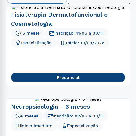
2
º
direito
Fisioterapia Dermatofuncional e
3
º
biomedicina
Cosmetologia
4
º
farmácia
15 meses
Inscrição:
11/06
a
30/11
5
º
psicologia
Especialização
Início:
19/09/2026
6
º
enfermagem
7
º
fisioterapia
8
º
educação física
Presencial
9
º
engenharia software
10
º
engenharia
Neuropsicologia - 6 meses
6 meses
Inscrição:
02/06
a
30/11
Início Imediato
Especialização