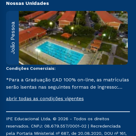
Nossas Unidades
João Pessoa
R
F
5
Condições Comerciais:
*Para a Graduação EAD 100% on-line, as matrículas
serão isentas nas seguintes formas de ingresso:
Segunda Graduação, Segunda Graduação 2,0, R2,
abrir todas as condições vigentes
Pedagogia para Licenciados e Transferência. Já para
as demais, a taxa de matrícula será de R$ 49.
IPE Educacional Ltda. © 2026 - Todos os direitos
reservados. CNPJ: 08.679.557/0001-02 | Recredenciada
pela Portaria Ministerial nº 687, de 20.08.2020, DOU nº 161,