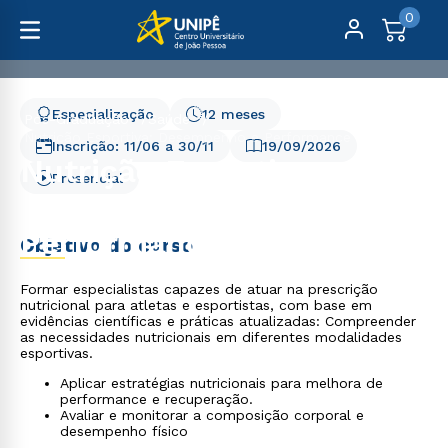
0
Especialização
12 meses
Pós-Graduação
Saúde
Nutrição Esportiva: Desempenho e Performance
Inscrição:
11/06
a
30/11
19/09/2026
Nutrição Esportiva:
Presencial
Desempenho e
Performance
Objetivo do curso
Formar especialistas capazes de atuar na prescrição
nutricional para atletas e esportistas, com base em
evidências científicas e práticas atualizadas: Compreender
as necessidades nutricionais em diferentes modalidades
esportivas.
Aplicar estratégias nutricionais para melhora de
performance e recuperação.
Avaliar e monitorar a composição corporal e
desempenho físico