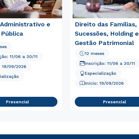
 Administrativo e
Direito das Famílias,
 Pública
Sucessões, Holding e
Gestão Patrimonial
ses
12 meses
ição:
11/06
a
30/11
Inscrição:
11/06
a
30/11
:
19/09/2026
Especialização
ialização
Rápido e fácil
WhatsApp
Início:
19/09/2026
ou
Presencial
Presencial
Estou de acordo com a
Política de Privacidade.
e