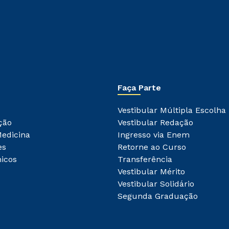
autorizo que meus dados sejam utilizados para o
envio de conteúdos do Unipê.
Faça Parte
Vestibular Múltipla Escolha
ção
Vestibular Redação
Medicina
Ingresso via Enem
es
Retorne ao Curso
icos
Transferência
Vestibular Mérito
Vestibular Solidário
Segunda Graduação