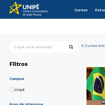
Cursos
Estu
Pós-Graduação
Direito, Relações Internacionais e Ciência 
O que você procura?
5
Filtros
campus
Unipê
área de interesse