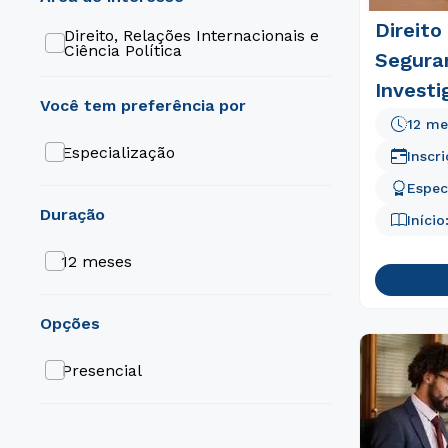
Direito
Direito, Relações Internacionais e
Ciência Política
Segura
Investi
Crimina
12 me
Especialização
Inscr
Espec
duração
Início
12 meses
opções
Presencial