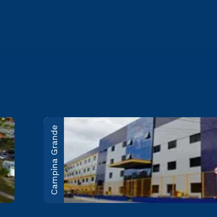
Campina Grande
João Pessoa
Rodovia BR-230, KM 22 Água
Fria - João Pessoa/PB CEP
58053-000
Saiba mais