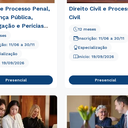
 e Processo Penal,
Direito Civil e Proces
nça Pública,
Civil
gação e Perícias
12 meses
is
ses
Inscrição:
11/06
a
30/11
ição:
11/06
a
30/11
Especialização
ialização
Início:
19/09/2026
:
19/09/2026
Presencial
Presencial