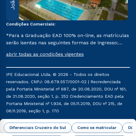
Condições Comerciais:
*Para a Graduação EAD 100% on-line, as matrículas
serão isentas nas seguintes formas de ingresso:
Segunda Graduação, Segunda Graduação 2,0, R2,
abrir todas as condições vigentes
Pedagogia para Licenciados e Transferência. Já para
as demais, a taxa de matrícula será de R$ 49.
IPE Educacional Ltda. © 2026 - Todos os direitos
reservados. CNPJ: 08.679.557/0001-02 | Recredenciada
pela Portaria Ministerial nº 687, de 20.08.2020, DOU nº 161,
de 21.08.2020, seção 1, p. 252 Credenciamento EAD pela
Portaria Ministerial nº 1.934, de 05.11.2019, DOU nº 215, de
06.11.2019, seção 1, p. 170
Política de Privacidade
Política de Cookies
Diferenciais Cruzeiro do Sul
Como se matricular
Dúv