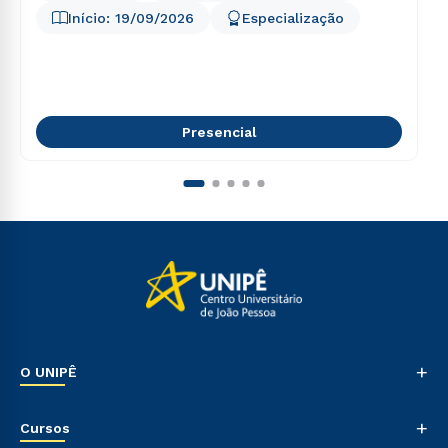
Início:
19/09/2026
Especialização
Presencial
+
O UNIPÊ
Nossa História
+
Cursos
Sala de Imprensa