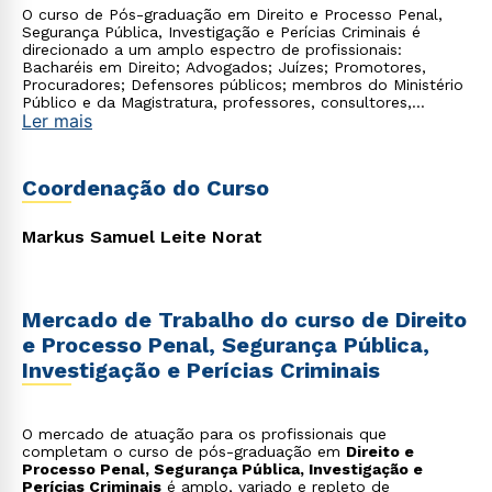
O curso de Pós-graduação em Direito e Processo Penal,
Segurança Pública, Investigação e Perícias Criminais é
direcionado a um amplo espectro de profissionais:
Bacharéis em Direito; Advogados; Juízes; Promotores,
Procuradores; Defensores públicos; membros do Ministério
Público e da Magistratura, professores, consultores,
Ler mais
servidores públicos e demais profissionais que buscam
atualização e aprofundamento nos institutos fundamentais
do Direito material e processual do Trabalho e ao sistema
previdenciário.
Coordenação do Curso
Markus Samuel Leite Norat
Mercado de Trabalho do curso de Direito
e Processo Penal, Segurança Pública,
Investigação e Perícias Criminais
O mercado de atuação para os profissionais que
completam o curso de pós-graduação em
Direito e
Processo Penal, Segurança Pública, Investigação e
Perícias Criminais
é amplo, variado e repleto de