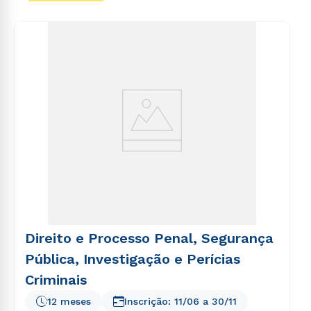
voluptas sit aspernatur aut odit aut fugit, sed quia
consequuntur magni dolores eos qui ratione
voluptatem sequi nesciunt.
Direito e Processo Penal, Segurança
Pública, Investigação e Perícias
Criminais
12 meses
Inscrição:
11/06
a
30/11