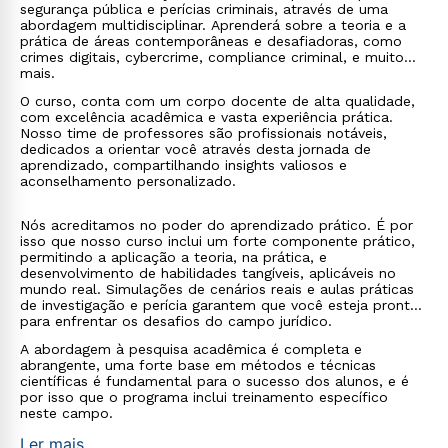
lavagem de dinheiro e crimes digitais. Assim, os
segurança pública e perícias criminais, através de uma
egressos do curso podem encontrar oportunidades
abordagem multidisciplinar. Aprenderá sobre a teoria e a
em tais departamentos.
prática de áreas contemporâneas e desafiadoras, como
Organizações Não Governamentais (ONGs):
Muitas
crimes digitais, cybercrime, compliance criminal, e muito
ONGs que trabalham com direitos humanos, reforma
mais.
do sistema de justiça, violência e segurança pública
O curso, conta com um corpo docente de alta qualidade,
também necessitam de profissionais com a formação
com excelência acadêmica e vasta experiência prática.
proporcionada por este curso.
Nosso time de professores são profissionais notáveis,
dedicados a orientar você através desta jornada de
aprendizado, compartilhando insights valiosos e
aconselhamento personalizado.
Nós acreditamos no poder do aprendizado prático. É por
isso que nosso curso inclui um forte componente prático,
permitindo a aplicação a teoria, na prática, e
desenvolvimento de habilidades tangíveis, aplicáveis no
mundo real. Simulações de cenários reais e aulas práticas
de investigação e perícia garantem que você esteja pronto
para enfrentar os desafios do campo jurídico.
A abordagem à pesquisa acadêmica é completa e
abrangente, uma forte base em métodos e técnicas
científicas é fundamental para o sucesso dos alunos, e é
por isso que o programa inclui treinamento específico
neste campo.
Ler mais