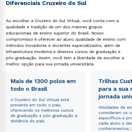
Diferenciais Cruzeiro do Sul
Ao escolher a Cruzeiro do Sul Virtual, você conta com a
qualidade e tradição de um dos maiores grupos
educacionais de ensino superior do Brasil. Nosso
Estou de acordo com a
Política de Privacidade.
e
compromisso é oferecer ao aluno qualidade de ensino com
autorizo que meus dados sejam utilizados para o
métodos inovadores e docentes especializados, além de
envio de conteúdos da Cruzeiro do Sul.
infraestrutura moderna e diversos cursos de graduação e
pós-graduação. Assim, você tem a liberdade de escolher a
melhor opção para sua jornada universitária.
Mais de 1300 polos em
Trilhas Cus
todo o Brasil
para a sua
jornada uni
A Cruzeiro do Sul Virtual está
presente em todo o país,
Atividades de e
oferecendo os melhores cursos
consideram os o
de graduação e pós-graduação a
específicos e pro
distância do país
cada aluno e de
conhecimentos, 