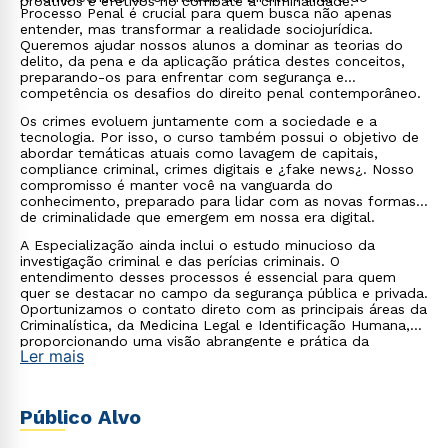
proativos e efetivos no combate à criminalidade.
Processo Penal é crucial para quem busca não apenas
entender, mas transformar a realidade sociojurídica.
Queremos ajudar nossos alunos a dominar as teorias do
delito, da pena e da aplicação prática destes conceitos,
preparando-os para enfrentar com segurança e
competência os desafios do direito penal contemporâneo.
Os crimes evoluem juntamente com a sociedade e a
tecnologia. Por isso, o curso também possui o objetivo de
abordar temáticas atuais como lavagem de capitais,
compliance criminal, crimes digitais e ¿fake news¿. Nosso
compromisso é manter você na vanguarda do
conhecimento, preparado para lidar com as novas formas
de criminalidade que emergem em nossa era digital.
A Especialização ainda inclui o estudo minucioso da
investigação criminal e das perícias criminais. O
entendimento desses processos é essencial para quem
quer se destacar no campo da segurança pública e privada.
Oportunizamos o contato direto com as principais áreas da
Criminalística, da Medicina Legal e Identificação Humana,
proporcionando uma visão abrangente e prática da
Ler mais
realidade da investigação criminal.
Público Alvo