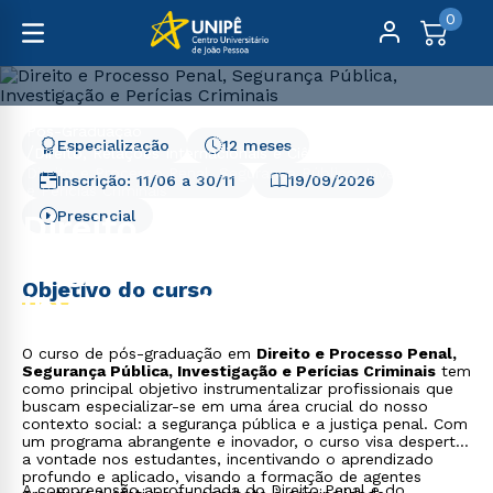
0
Pós-Graduação
Especialização
12 meses
Direito, Relações Internacionais e Ciência Política
Direito e Processo Penal, Segurança Pública, Investigação
Inscrição:
11/06
a
30/11
19/09/2026
e Perícias Criminais
Direito e Processo Penal,
Presencial
Segurança Pública,
Objetivo do curso
Investigação e Perícias
Criminais
O curso de pós-graduação em
Direito e Processo Penal,
Segurança Pública, Investigação e Perícias Criminais
tem
como principal objetivo instrumentalizar profissionais que
buscam especializar-se em uma área crucial do nosso
contexto social: a segurança pública e a justiça penal. Com
um programa abrangente e inovador, o curso visa despertar
a vontade nos estudantes, incentivando o aprendizado
profundo e aplicado, visando a formação de agentes
A compreensão aprofundada do Direito Penal e do