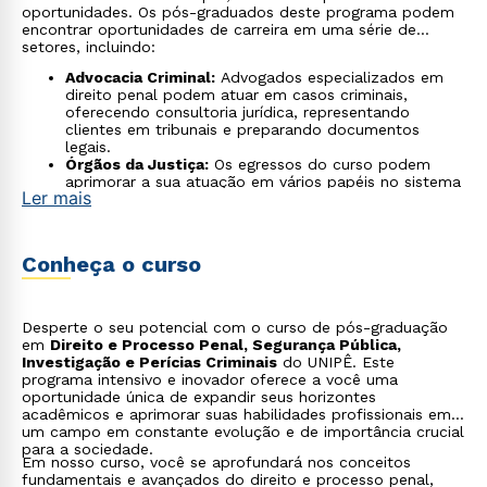
oportunidades. Os pós-graduados deste programa podem
encontrar oportunidades de carreira em uma série de
setores, incluindo:
Advocacia Criminal:
Advogados especializados em
direito penal podem atuar em casos criminais,
oferecendo consultoria jurídica, representando
clientes em tribunais e preparando documentos
legais.
Órgãos da Justiça:
Os egressos do curso podem
aprimorar a sua atuação em vários papéis no sistema
Ler mais
de justiça, incluindo juízes, promotores, defensores
públicos, e em cargos administrativos nos tribunais
ou órgãos do judiciário.
Segurança Pública e Humana:
O curso apresenta os
Conheça o curso
conhecimentos necessários para os profissionais de
carreiras em organizações de segurança pública,
como Delegados e demais cargos da Polícia Federal,
Polícia Civil, Polícia Militar e dos Sistemas Prisionais.
Desperte o seu potencial com o curso de pós-graduação
Ensino e Pesquisa Acadêmica:
Para aqueles que têm
em
Direito e Processo Penal, Segurança Pública,
inclinação para a educação e pesquisa,
Investigação e Perícias Criminais
do UNIPÊ. Este
oportunidades existem em universidades e
programa intensivo e inovador oferece a você uma
instituições de pesquisa, onde podem lecionar,
oportunidade única de expandir seus horizontes
conduzir pesquisas ou contribuir para o
acadêmicos e aprimorar suas habilidades profissionais em
desenvolvimento de políticas.
um campo em constante evolução e de importância crucial
Setor Corporativo:
Empresas, especialmente as do
para a sociedade.
setor financeiro, precisam de profissionais que
Em nosso curso, você se aprofundará nos conceitos
entendam as leis e regulamentos criminais, como
fundamentais e avançados do direito e processo penal,