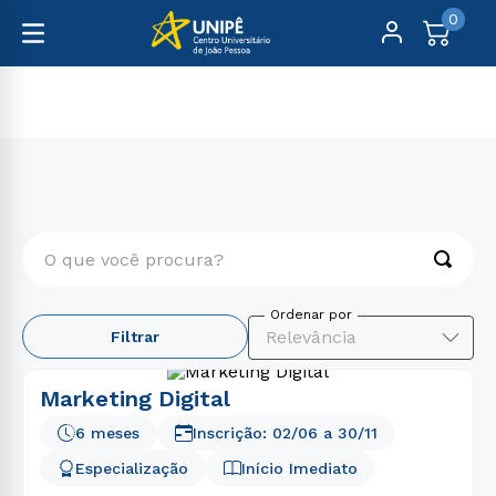
0
Pós-Graduação
Comunicação
O que você procura?
TERMOS MAIS BUSCADOS
Relevância
Filtrar
1
º
medicina
2
º
direito
Marketing Digital
3
º
biomedicina
6 meses
Inscrição:
02/06
a
30/11
4
º
farmácia
Especialização
Início Imediato