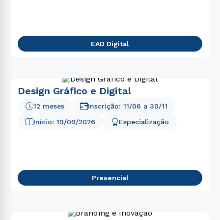
5
º
enfermagem
6
º
psicologia
7
º
educação física
EAD Digital
8
º
fisioterapia
9
º
engenharia
10
º
engenharia software
Design Gráfico e Digital
12 meses
Inscrição:
11/06
a
30/11
Início:
19/09/2026
Especialização
Presencial