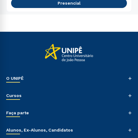
Presencial
+
O UNIPÊ
Nossa História
+
Cursos
Sala de Imprensa
Trabalhe Conosco
Graduação
+
Sou Colaborador
Faça parte
Pós-graduação
Tour Presencial
Cursos de Medicina
Vestibular Múltipla Escolha
+
Cursos Livres
Alunos, Ex-Alunos, Candidatos
Vestibular Redação
Cursos Técnicos