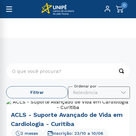
0
Cursos Livres
Medicina
O que você procura?
TERMOS MAIS BUSCADOS
Relevância
Filtrar
1
º
medicina
2
º
direito
ACLS - Suporte Avançado de Vida em
3
º
enfermagem
Cardiologia - Curitiba
4
º
farmácia
2 meses
Inscrição:
23/10
a
10/06