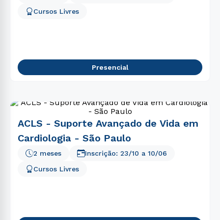
5
º
educação física
Cursos Livres
6
º
fisioterapia
7
º
psicologia
8
º
biomedicina
Presencial
9
º
engenharia
10
º
engenharia software
ACLS - Suporte Avançado de Vida em
Cardiologia - São Paulo
2 meses
Inscrição:
23/10
a
10/06
Cursos Livres