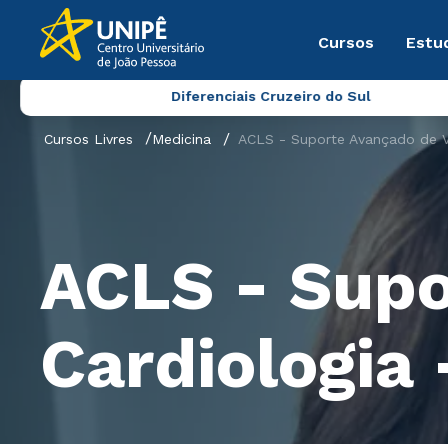
Cursos
Estu
Diferenciais Cruzeiro do Sul
Cursos Livres
Medicina
ACLS - Suporte Avançado de Vi
ACLS - Supo
Cardiologia 