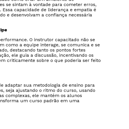
es se sintam à vontade para cometer erros,
 Essa capacidade de liderança e empatia é
do e desenvolvam a confiança necessária
ipe
performance. O instrutor capacitado não se
 em como a equipe interage, se comunica e se
ado, destacando tanto os pontos fortes
ção, ele guia a discussão, incentivando os
m criticamente sobre o que poderia ser feito
de adaptar sua metodologia de ensino para
es, seja ajustando o ritmo do curso, usando
das complexas, ele mantém os alunos
 transforma um curso padrão em uma