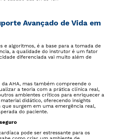
Suporte Avançado de Vida em
 e algoritmos, é a base para a tomada de
cia, a qualidade do instrutor é um fator
cidade diferenciada vai muito além de
os da AHA, mas também compreende o
lizar a teoria com a prática clínica real,
utros ambientes críticos para enriquecer a
material didático, oferecendo insights
ios que surgem em uma emergência real,
perada do paciente.
 seguro
ardíaca pode ser estressante para os
e sabe como criar um ambiente de