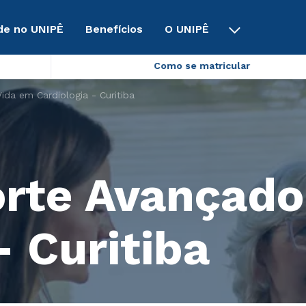
de no UNIPÊ
Benefícios
O UNIPÊ
Como se matricular
da em Cardiologia - Curitiba
rte Avançado
- Curitiba