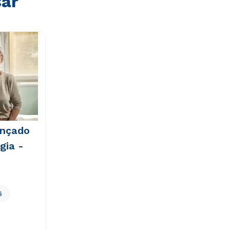
sar
ançado
gia -
6