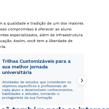
Estou de acordo com a
Estou de acordo com a
Política de Privacidade.
Política de Privacidade.
e
e
om a qualidade e tradição de um dos maiores
autorizo que meus dados sejam utilizados para o
autorizo que meus dados sejam utilizados para o
envio de conteúdos do Unipê.
envio de conteúdos da Cruzeiro do Sul.
Nosso compromisso é oferecer ao aluno
tes especializados, além de infraestrutura
uação. Assim, você tem a liberdade de
ria.
Trilhas Customizáveis para a
sua melhor jornada
universitária
Atividades de estudos que consideram os
objetivos específicos e profissionais de
cada aluno e desenvolvem conhecimentos,
habilidades e atitudes, tornando-o
protagonista da sua formação