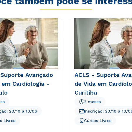
cê também pode se interes
 Suporte Avançado
ACLS - Suporte Av
 em Cardiologia -
de Vida em Cardiolo
ulo
Curitiba
es
2 meses
ição:
23/10
a
10/06
Inscrição:
23/10
a
10/0
s Livres
Cursos Livres