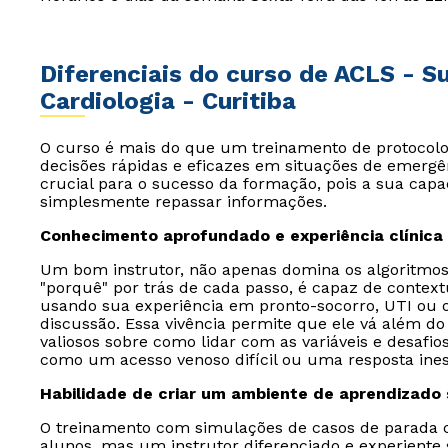
Diferenciais do curso de ACLS - 
Cardiologia - Curitiba
O curso é mais do que um treinamento de protocolos
decisões rápidas e eficazes em situações de emergên
crucial para o sucesso da formação, pois a sua capa
simplesmente repassar informações.
Conhecimento aprofundado e experiência clínica
Um bom instrutor, não apenas domina os algoritm
"porquê" por trás de cada passo, é capaz de contextua
usando sua experiência em pronto-socorro, UTI ou o
discussão. Essa vivência permite que ele vá além do 
valiosos sobre como lidar com as variáveis e desaf
como um acesso venoso difícil ou uma resposta ines
Habilidade de criar um ambiente de aprendizado
O treinamento com simulações de casos de parada c
alunos, mas um instrutor diferenciado e experient