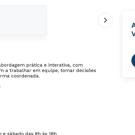
V
abordagem prática e interativa, com
em a trabalhar em equipe, tomar decisões
forma coordenada.
:
h e sábado das 8h às 18h