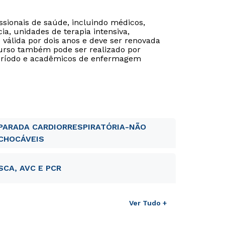
ssionais de saúde, incluindo médicos,
, unidades de terapia intensiva,
é válida por dois anos e deve ser renovada
curso também pode ser realizado por
período e acadêmicos de enfermagem
PARADA CARDIORRESPIRATÓRIA-NÃO
CHOCÁVEIS
Rápido e fácil
Rápido e fácil
SCA, AVC E PCR
WhatsApp
WhatsApp
ou
ou
Ver Tudo +