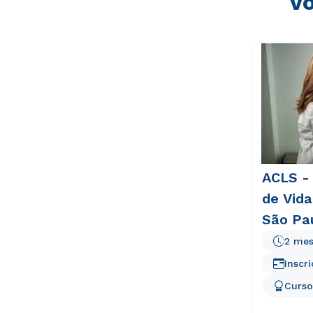
Vo
ACLS -
de Vida
São Pa
2 mes
Inscr
Curso