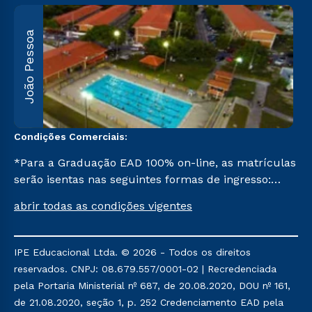
João Pessoa
R
F
5
Condições Comerciais:
*Para a Graduação EAD 100% on-line, as matrículas
serão isentas nas seguintes formas de ingresso:
Segunda Graduação, Segunda Graduação 2,0, R2,
abrir todas as condições vigentes
Pedagogia para Licenciados e Transferência. Já para
as demais, a taxa de matrícula será de R$ 49.
IPE Educacional Ltda. © 2026 - Todos os direitos
reservados. CNPJ: 08.679.557/0001-02 | Recredenciada
pela Portaria Ministerial nº 687, de 20.08.2020, DOU nº 161,
de 21.08.2020, seção 1, p. 252 Credenciamento EAD pela