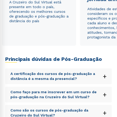
A Cruzeiro do Sul Virtual está
presente em todo o país,
Atividades de e
oferecendo os melhores cursos
consideram os o
de graduação e pós-graduação a
específicos e pro
distância do país
cada aluno e de
conhecimentos, 
atitudes, tornan
protagonista da
Rápido e fácil
WhatsApp
Principais dúvidas de Pós-Graduação
ou
A certificação dos cursos de pós-graduação a
+
distância é a mesma da presencial?
Sed ut perspiciatis unde omnis iste natus error sit
Como faço para me inscrever em um curso de
+
voluptatem accusantium doloremque laudantium,
pós-graduação na Cruzeiro do Sul Virtual?
totam rem aperiam, eaque ipsa quae ab illo inventore
veritatis et quasi architecto beatae vitae dicta sunt
Estou de acordo com a
Política de Privacidade.
e
Sed ut perspiciatis unde omnis iste natus error sit
explicabo. Nemo enim ipsam voluptatem quia
Como são os cursos de pós-graduação da
autorizo que meus dados sejam utilizados para o
+
voluptatem accusantium doloremque laudantium,
voluptas sit aspernatur aut odit aut fugit, sed quia
envio de conteúdos da Cruzeiro do Sul.
Cruzeiro do Sul Virtual?