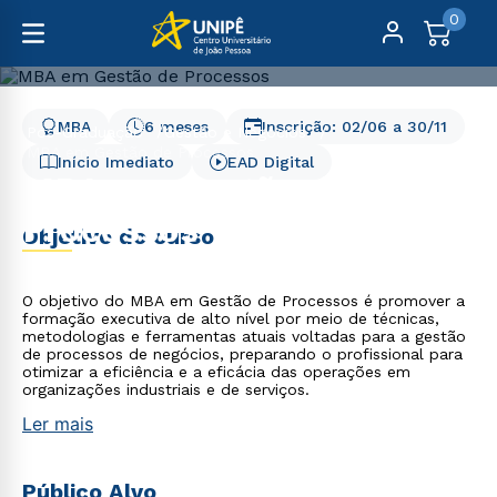
0
MBA
6 meses
Inscrição:
02/06
a
30/11
Pós-Graduação
Gestão e Negócios
MBA em Gestão de Processos
Início Imediato
EAD Digital
MBA em Gestão de
Processos
Objetivo do curso
O objetivo do MBA em Gestão de Processos é promover a
formação executiva de alto nível por meio de técnicas,
metodologias e ferramentas atuais voltadas para a gestão
de processos de negócios, preparando o profissional para
otimizar a eficiência e a eficácia das operações em
organizações industriais e de serviços.
Ler mais
Público Alvo