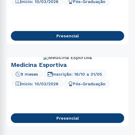
5
º
psicologia
Início:
10/03/2026
Pós-Graduação
6
º
enfermagem
7
º
fisioterapia
8
º
educação física
Presencial
9
º
engenharia software
10
º
engenharia
Medicina Esportiva
9 meses
Inscrição:
16/10
a
31/05
Início:
10/03/2026
Pós-Graduação
Presencial