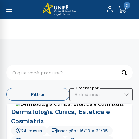
0
Pós-Graduação
Medicina
O que você procura?
TERMOS MAIS BUSCADOS
Relevância
Filtrar
1
º
medicina
2
º
direito
Dermatologia Clínica, Estética e
3
º
biomedicina
Cosmiatria
4
º
farmácia
24 meses
Inscrição:
16/10
a
31/05