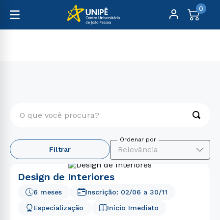
0
Pós-Graduação
Arquitetura, Design, Artes e Moda
O que você procura?
TERMOS MAIS BUSCADOS
Relevância
Filtrar
1
º
medicina
2
º
direito
Design de Interiores
3
º
enfermagem
6 meses
Inscrição:
02/06
a
30/11
4
º
educação física
Especialização
Início Imediato