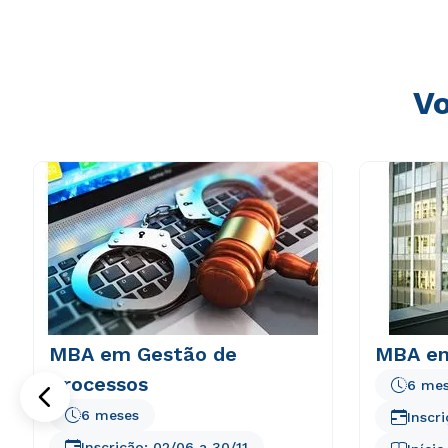
consequuntur magni dolores eos qui ratione voluptatem 
Vo
MBA em Gestão de
MBA em
Processos
6 me
6 meses
Inscr
Inscrição:
02/06
a
30/11