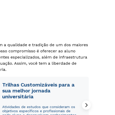
om a qualidade e tradição de um dos maiores
Nosso compromisso é oferecer ao aluno
tes especializados, além de infraestrutura
uação. Assim, você tem a liberdade de
ria.
Trilhas Customizáveis para a
Rápido e fácil
Rápido e fácil
sua melhor jornada
WhatsApp
WhatsApp
universitária
ou
ou
Atividades de estudos que consideram os
objetivos específicos e profissionais de