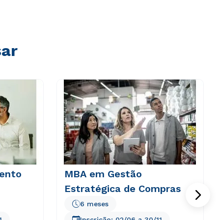
sar
ento
MBA em Gestão
Estratégica de Compras
6 meses
1
Inscrição:
02/06
a
30/11