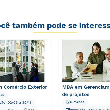
sequi nesciunt.
cê também pode se interes
 Comércio Exterior
MBA em Gerenciam
de projetos
ses
6 meses
ição:
02/06
a
30/11
Inscrição:
02/06
a
30/1