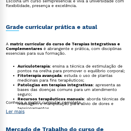
Escolha um curso semipresencial e viva a universidade com
flexibilidade, presença e excelência.
Grade curricular prática e atual
A
matriz curricular do curso de Terapias Integrativas e
Complementares
é abrangente e prática, com disciplinas
essenciais para sua formação.
Auriculoterapia
: ensina a técnica de estimulação de
pontos na orelha para promover o equilíbrio corporal;
Fitoterapia avançada
: estuda o uso de plantas
medicinais para fins terapêuticos;
Patologias em terapias integrativas
: apresenta as
bases das doenças comuns para um atendimento
seguro;
Recursos terapêuticos manuais
: aborda técnicas de
Conheça a matriz curricular completa.
massagem e manipulação para alívio de dores e
tensionamentos.
Ler mais
Mercado de Trabalho do curso de