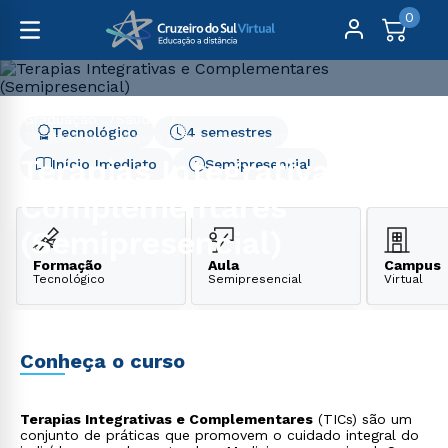
0
Graduação
Saúde
Tecnológico
4 semestres
Terapias Integrativas e Complementares (Semipresencial)
Terapias Integrativas e
Início Imediato
Semipresencial
Complementares
(Semipresencial)
Formação
Aula
Campus
Tecnológico
Semipresencial
Virtual
Conheça o curso
Terapias Integrativas e Complementares
(TICs) são um
conjunto de práticas que promovem o cuidado integral do