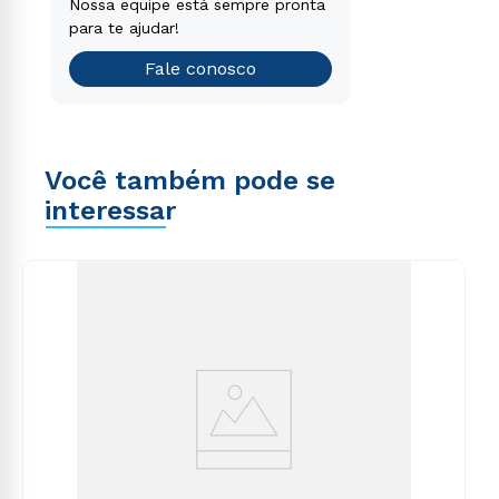
Encontre o curso de graduação
Nossa equipe está sempre pronta
que é o ideal para você.
para te ajudar!
Teste vocacional
Fale conosco
Você também pode se
interessar