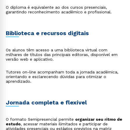
O diploma é equivalente ao dos cursos presenciais,
garantindo reconhecimento acadêmico e profissional.
Rápido e fácil
WhatsApp
Biblioteca e recursos digitais
ou
Os alunos têm acesso a uma biblioteca virtual com
milhares de títulos das principais editoras, disponível em
versão web e aplicativo.
Tutores on-line acompanham toda a jornada acadêmica,
orientando e esclarecendo dúvidas para otimizar o
aprendizado.
Estou de acordo com a
Política de Privacidade.
e
autorizo que meus dados sejam utilizados para o
envio de conteúdos da Cruzeiro do Sul.
Jornada completa e flexível
O formato Semipresencial permite
organizar seu ritmo de
estudo
, acessar materiais ilimitados e participar de
atividades presenciais ou estágios previstos na matriz