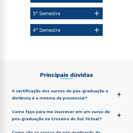
3° Semestre
4° Semestre
Principais dúvidas
A certificação dos cursos de pós-graduação a
+
distância é a mesma da presencial?
Sed ut perspiciatis unde omnis iste natus error sit
Como faço para me inscrever em um curso de
+
voluptatem accusantium doloremque laudantium,
pós-graduação na Cruzeiro do Sul Virtual?
totam rem aperiam, eaque ipsa quae ab illo inventore
veritatis et quasi architecto beatae vitae dicta sunt
Sed ut perspiciatis unde omnis iste natus error sit
Como são os cursos de pós-graduação da
explicabo. Nemo enim ipsam voluptatem quia