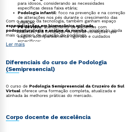
para idosos, considerando as necessidades
específicas dessa faixa etária;
Podologia infantil
: foco na prevenção e na correção
de alterações nos pés durante o crescimento das
Com o avanço da tecnologia, também ganham espaço
crianças;
especializações em biomecânica aplicada,
Pé de risco
: atendimento de pacientes com
podoposturologia e análise da marcha
, ampliando ainda
diabetes, má circulação ou outras condições que
mais o campo de atuação do podólogo.
exigem acompanhamento rigoroso e cuidados
específicos;
Ler mais
Podologia desportiva
: tratamento e prevenção de
lesões em atletas, com foco no desempenho e na
recuperação muscular;
Estética podológica
: atuação em clínicas e spas
Diferenciais do curso de Podologia
com foco no bem-estar, na aparência e na saúde dos
(Semipresencial)
pés;
Consultoria em calçados
: análise da pisada e
recomendação de calçados apropriados para cada
perfil, inclusive com atuação na indústria de
O curso de
Podologia Semipresencial da Cruzeiro do Sul
calçados;
Virtual
oferece uma formação completa, atualizada e
Educação e capacitação
: atuação como docente ou
alinhada às melhores práticas do mercado.
instrutor em cursos técnicos e profissionalizantes na
área de podologia.
Corpo docente de excelência