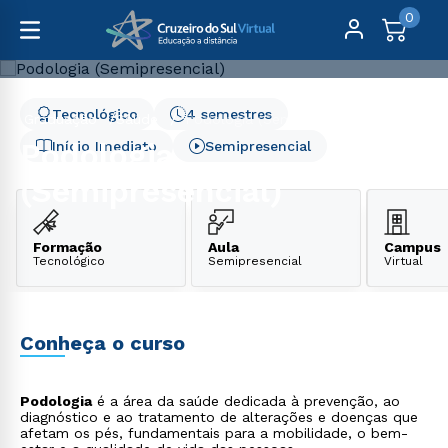
0
Tecnológico
4 semestres
Graduação
Saúde
Podologia (Semipresencial)
Podologia
Início Imediato
Semipresencial
(Semipresencial)
Formação
Aula
Campus
Tecnológico
Semipresencial
Virtual
Conheça o curso
Podologia
é a área da saúde dedicada à prevenção, ao
diagnóstico e ao tratamento de alterações e doenças que
afetam os pés, fundamentais para a mobilidade, o bem-