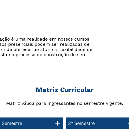
cação é uma realidade em nossos cursos
sos presenciais podem ser realizadas de
ém de oferecer ao aluno a flexibilidade de
ista no processo de construção do seu
Matriz Curricular
Rápido e fácil
Rápido e fácil
WhatsApp
WhatsApp
Matriz válida para ingressantes no semestre vigente.
ou
ou
° Semestre
3° Semestre