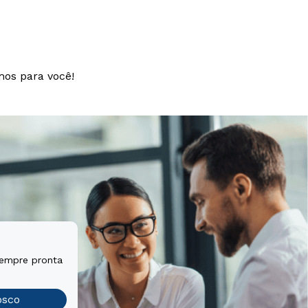
mos para você!
sempre pronta
osco