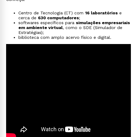
Centro de Tecnologia (CT) com
16 laboratórios
e
cerca de
630 computadores
;
softwares específicos para
simulações empresariais
em ambiente virtual
, como o SDE (Simulador de
Estratégias);
biblioteca com amplo acervo físico e digital.