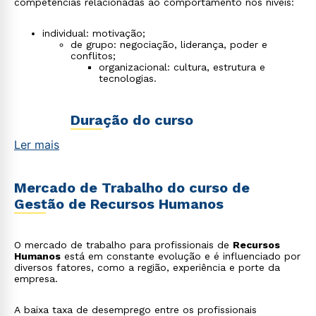
competências relacionadas ao comportamento nos níveis:
individual: motivação;
de grupo: negociação, liderança, poder e
conflitos;
organizacional: cultura, estrutura e
tecnologias.
Duração do curso
Ler mais
A
faculdade de RH
tem uma duração de
2
anos, ou seja, 4 semestres
, na unidade do
Unipê, capacitando o aluno para atuar de
Mercado de Trabalho do curso de
maneira eficiente em diversas áreas de gestão
de pessoas.
Gestão de Recursos Humanos
O mercado de trabalho para profissionais de
Recursos
Humanos
está em constante evolução e é influenciado por
diversos fatores, como a região, experiência e porte da
empresa.
A baixa taxa de desemprego entre os profissionais