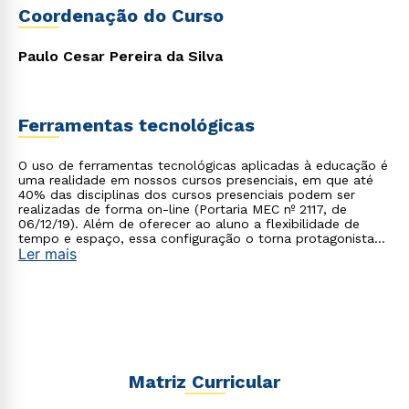
ou
Coordenação do Curso
Paulo Cesar Pereira da Silva
Ferramentas tecnológicas
Estou de acordo com a
Política de Privacidade.
e
autorizo que meus dados sejam utilizados para o
O uso de ferramentas tecnológicas aplicadas à educação é
envio de conteúdos da Cruzeiro do Sul.
uma realidade em nossos cursos presenciais, em que até
40% das disciplinas dos cursos presenciais podem ser
realizadas de forma on-line (Portaria MEC nº 2117, de
06/12/19). Além de oferecer ao aluno a flexibilidade de
tempo e espaço, essa configuração o torna protagonista
Ler mais
no processo de construção do seu conhecimento.
Matriz Curricular