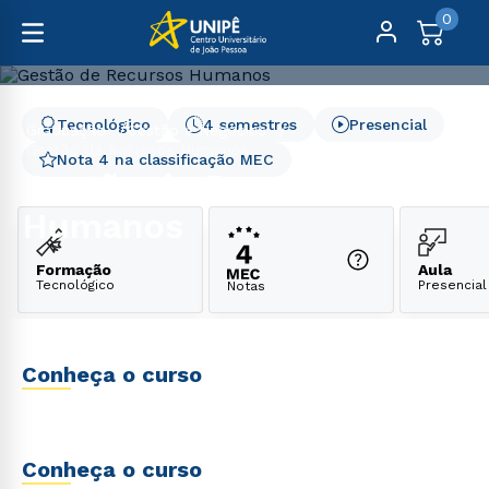
0
Tecnológico
4 semestres
Presencial
Graduação
Gestão e Negócios
Gestão de Recursos Humanos
Nota 4 na classificação MEC
Gestão de Recursos
Humanos
Formação
Aula
Tecnológico
Presencial
Notas
Conheça o curso
Conheça o curso