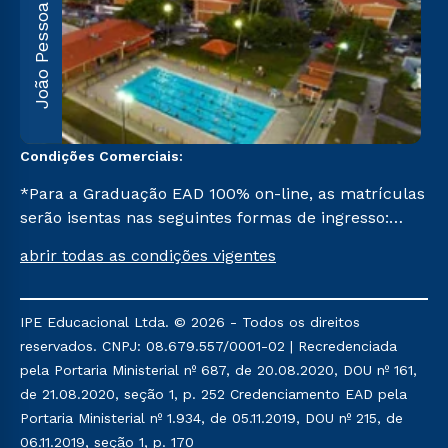
João Pessoa
R
F
5
Condições Comerciais:
*Para a Graduação EAD 100% on-line, as matrículas
serão isentas nas seguintes formas de ingresso:
Segunda Graduação, Segunda Graduação 2,0, R2,
abrir todas as condições vigentes
Pedagogia para Licenciados e Transferência. Já para
as demais, a taxa de matrícula será de R$ 49.
IPE Educacional Ltda. © 2026 - Todos os direitos
reservados. CNPJ: 08.679.557/0001-02 | Recredenciada
pela Portaria Ministerial nº 687, de 20.08.2020, DOU nº 161,
de 21.08.2020, seção 1, p. 252 Credenciamento EAD pela
Portaria Ministerial nº 1.934, de 05.11.2019, DOU nº 215, de
06.11.2019, seção 1, p. 170