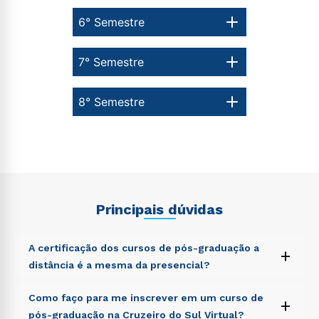
6° Semestre
7° Semestre
8° Semestre
Principais dúvidas
A certificação dos cursos de pós-graduação a
+
distância é a mesma da presencial?
Sed ut perspiciatis unde omnis iste natus error sit
Como faço para me inscrever em um curso de
+
voluptatem accusantium doloremque laudantium,
pós-graduação na Cruzeiro do Sul Virtual?