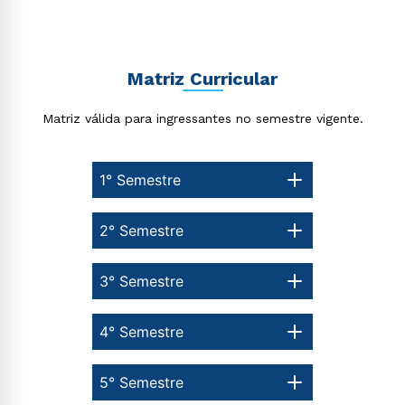
ou
Matriz Curricular
Matriz válida para ingressantes no semestre vigente.
Estou de acordo com a
Política de Privacidade.
e
autorizo que meus dados sejam utilizados para o
1° Semestre
envio de conteúdos da Cruzeiro do Sul.
2° Semestre
3° Semestre
4° Semestre
5° Semestre