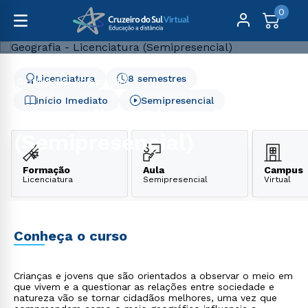
0
Licenciatura
8 semestres
Graduação
Educação
Geografia - Licenciatura (Semipresencial)
Início Imediato
Semipresencial
Geografia - Licenciatura
(Semipresencial)
Formação
Aula
Campus
Licenciatura
Semipresencial
Virtual
Conheça o curso
Crianças e jovens que são orientados a observar o meio em
que vivem e a questionar as relações entre sociedade e
natureza vão se tornar cidadãos melhores, uma vez que