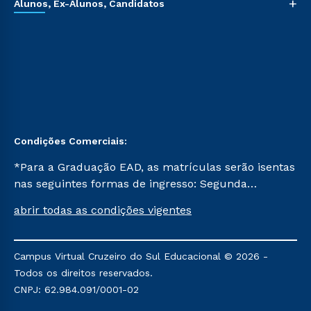
+
Alunos, Ex-Alunos, Candidatos
Condições Comerciais:
*Para a Graduação EAD, as matrículas serão isentas
nas seguintes formas de ingresso: Segunda
Graduação, Segunda Graduação 2.0 e Transferência.
abrir todas as condições vigentes
Já para as demais, a taxa de matrícula será de R$
49. *Para a Pós-graduação EAD, as ofertas
mencionadas são referentes aos cursos: Ensino
Campus Virtual Cruzeiro do Sul Educacional © 2026 -
Religioso, Geografia para a Docência e Metodologia
Todos os direitos reservados.
do Ensino de História: Questões Atuais.
CNPJ: 62.984.091/0001-02