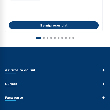
Semipresencial
+
A Cruzeiro do Sul
+
Cursos
+
Faça parte