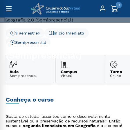
0
3 semestres
Início Imediato
Graduação
Educação
Geografia 2.0 (Semipresencial)
Geografia 2.0
Semipresencial
(Semipresencial)
Aula
Campus
Turno
Semipresencial
Virtual
Online
Conheça o curso
Gosta de estudar assuntos como o desenvolvimento
sustentável ou a preservação de recursos naturais? Então
cursar a
segunda licenciatura em Geografia
é a sua cara!