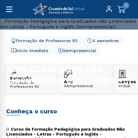
0
Graduação
Educação
Formação de Professores R2
4 semestres
Formação Pedagógica para Graduados não Licenciados
em Letras - Português e Inglês (Semipresencial)
Início Imediato
Semipresencial
Formação Pedagógica
para Graduados não
Licenciados em Letras -
Formação
Aula
Campus
Formação de
Semipresencial
Virtual
Professores R2
Português e Inglês
(Semipresencial)
Conheça o curso
O
Curso de Formação Pedagógica para Graduados Não
Licenciados - Letras - Português e Inglês -