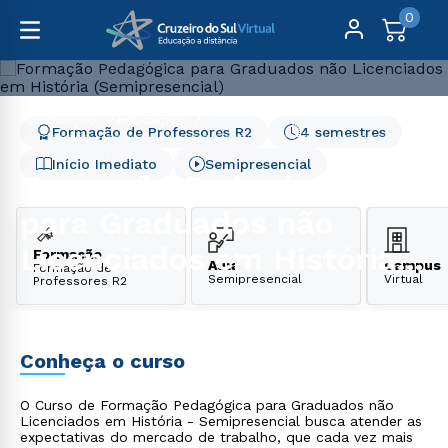
0
Graduação
Educação
Formação de Professores R2
4 semestres
Formação Pedagógica para Graduados não Licenciados
em História (Semipresencial)
Início Imediato
Semipresencial
Formação Pedagógica
para Graduados não
Licenciados em História
Formação
Aula
Campus
Formação de
Semipresencial
Virtual
Professores R2
(Semipresencial)
Conheça o curso
O Curso de Formação Pedagógica para Graduados não
Licenciados em História - Semipresencial busca atender as
expectativas do mercado de trabalho, que cada vez mais