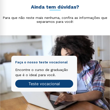
voluptatem accusantium doloremque laudantium,
voluptas sit aspernatur aut odit aut fugit, sed quia
totam rem aperiam, eaque ipsa quae ab illo inventore
Ainda tem dúvidas?
consequuntur magni dolores eos qui ratione
veritatis et quasi architecto beatae vitae dicta sunt
voluptatem sequi nesciunt.
explicabo. Nemo enim ipsam voluptatem quia
Para que não reste mais nenhuma, confira as informações que
voluptas sit aspernatur aut odit aut fugit, sed quia
separamos para você!
consequuntur magni dolores eos qui ratione
voluptatem sequi nesciunt.
Faça o nosso teste vocacional
Encontre o curso de graduação
que é o ideal para você.
Teste vocacional