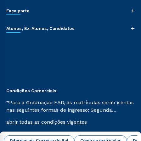
+
Faça parte
+
Alunos, Ex-Alunos, Candidatos
Condições Comerciais:
*Para a Graduação EAD, as matrículas serão isentas
nas seguintes formas de ingresso: Segunda
Graduação, Segunda Graduação 2.0 e Transferência.
abrir todas as condições vigentes
Já para as demais, a taxa de matrícula será de R$
49. *Para a Pós-graduação EAD, as ofertas
mencionadas são referentes aos cursos: Ensino
Diferenciais Cruzeiro do Sul
Como se matricular
Dúv