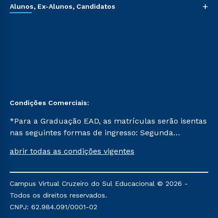
+
Alunos, Ex-Alunos, Candidatos
Condições Comerciais:
*Para a Graduação EAD, as matrículas serão isentas
nas seguintes formas de ingresso: Segunda
Graduação, Segunda Graduação 2.0 e Transferência.
abrir todas as condições vigentes
Já para as demais, a taxa de matrícula será de R$
49. *Para a Pós-graduação EAD, as ofertas
mencionadas são referentes aos cursos: Ensino
Campus Virtual Cruzeiro do Sul Educacional © 2026 -
Religioso, Geografia para a Docência e Metodologia
Todos os direitos reservados.
do Ensino de História: Questões Atuais.
CNPJ: 62.984.091/0001-02