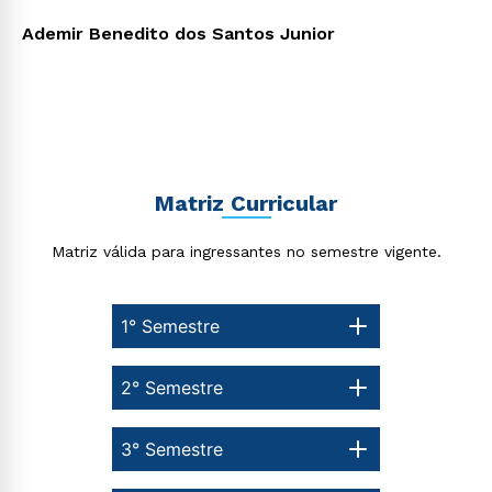
ou
Ademir Benedito dos Santos Junior
Estou de acordo com a
Política de Privacidade.
e
Matriz Curricular
autorizo que meus dados sejam utilizados para o
envio de conteúdos da Cruzeiro do Sul.
Matriz válida para ingressantes no semestre vigente.
1° Semestre
2° Semestre
3° Semestre