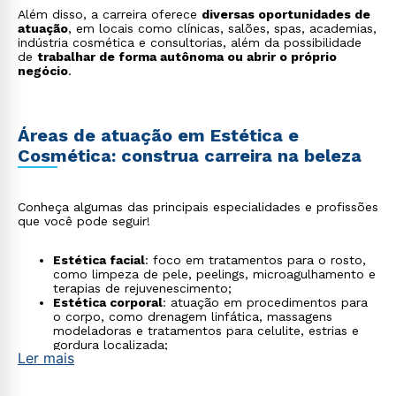
Além disso, a carreira oferece
diversas oportunidades de
atuação
, em locais como clínicas, salões, spas, academias,
indústria cosmética e consultorias, além da possibilidade
de
trabalhar de forma autônoma ou abrir o próprio
negócio
.
Áreas de atuação em Estética e
Cosmética: construa carreira na beleza
Conheça algumas das principais especialidades e profissões
que você pode seguir!
Estética facial
: foco em tratamentos para o rosto,
como limpeza de pele, peelings, microagulhamento e
terapias de rejuvenescimento;
Estética corporal
: atuação em procedimentos para
o corpo, como drenagem linfática, massagens
modeladoras e tratamentos para celulite, estrias e
gordura localizada;
Ler mais
Terapia capilar e tricologia
: realiza cuidados para
prevenir e tratar queda de cabelo, caspa e
oleosidade em excesso;