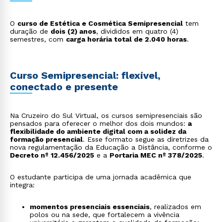
O
curso de Estética e Cosmética Semipresencial
tem
duração de
dois (2) anos
, divididos em quatro (4)
semestres, com
carga horária total de 2.040 horas
.
Curso Semipresencial: flexível,
conectado e presente
Na Cruzeiro do Sul Virtual, os cursos semipresenciais são
pensados para oferecer o melhor dos dois mundos:
a
flexibilidade do ambiente digital com a solidez da
formação presencial
. Esse formato segue as diretrizes da
nova regulamentação da Educação a Distância, conforme o
Decreto nº 12.456/2025
e a
Portaria MEC nº 378/2025
.
O estudante participa de uma jornada acadêmica que
integra:
momentos presenciais essenciais
, realizados em
polos ou na sede, que fortalecem a vivência