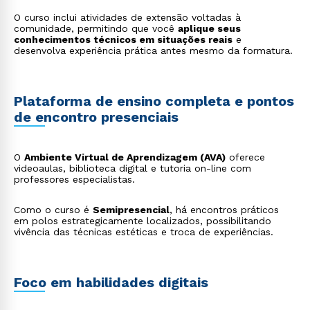
O curso inclui atividades de extensão voltadas à
comunidade, permitindo que você
aplique seus
conhecimentos técnicos em situações reais
e
desenvolva experiência prática antes mesmo da formatura.
Plataforma de ensino completa e pontos
de encontro presenciais
Rápido e fácil
WhatsApp
ou
O
Ambiente Virtual de Aprendizagem (AVA)
oferece
videoaulas, biblioteca digital e tutoria on-line com
professores especialistas.
Como o curso é
Semipresencial
, há encontros práticos
em polos estrategicamente localizados, possibilitando
vivência das técnicas estéticas e troca de experiências.
Estou de acordo com a
Política de Privacidade.
e
autorizo que meus dados sejam utilizados para o
Foco em habilidades digitais
envio de conteúdos da Cruzeiro do Sul.