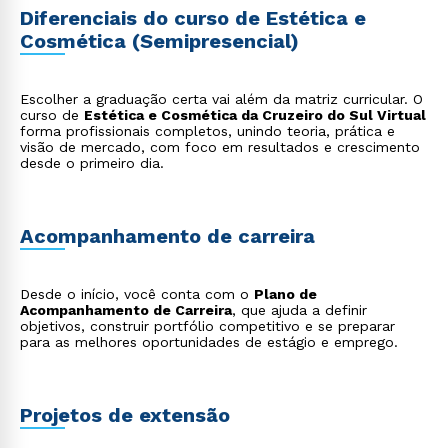
Visagismo e imagem pessoal
: o especialista nessa
Diferenciais do curso de Estética e
área analisa as características do cliente para criar
Cosmética (Semipresencial)
uma imagem pessoal harmônica, sugerindo cortes de
cabelo, maquiagem e design de sobrancelhas que
valorizem a identidade do cliente;
Estética pré e pós-cirúrgica
: atuação em parceria
Escolher a graduação certa vai além da matriz curricular. O
com cirurgiões plásticos, preparando a pele para
curso de
Estética e Cosmética da Cruzeiro do Sul Virtual
procedimentos e auxiliando na recuperação do
forma profissionais completos, unindo teoria, prática e
paciente com técnicas como a drenagem linfática,
visão de mercado, com foco em resultados e crescimento
que acelera a cicatrização e reduz edemas;
desde o primeiro dia.
Desenvolvimento de cosméticos
: pode participar
de pesquisa, criação e teste de novos produtos,
garantindo que as formulações sejam seguras e
eficazes;
Consultoria e treinamento
: prestar consultoria para
Acompanhamento de carreira
clínicas e spas sobre novos protocolos e tecnologias;
Conteúdo digital e mídias sociais
: criar conteúdo
educativo sobre cuidados com a pele, beleza e bem-
Desde o início, você conta com o
estar, tornando-se uma autoridade no assunto.
Plano de
Acompanhamento de Carreira
, que ajuda a definir
objetivos, construir portfólio competitivo e se preparar
para as melhores oportunidades de estágio e emprego.
Projetos de extensão