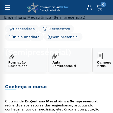
0
Bacharelado
10 semestres
Graduação
Engenharia e Tecnologia
Engenharia Mecatrônica (Semipresencial)
Início Imediato
Semipresencial
Engenharia Mecatrônica
(Semipresencial)
Formação
Aula
Campus
Bacharelado
Semipresencial
Virtual
Conheça o curso
O curso de
Engenharia Mecatrônica Semipresencial
reúne diversos setores das engenharias, articulando
conhecimentos de mecânica, eletrônica e computação