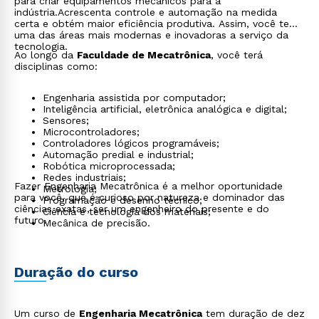
para criar equipamentos mecânicos para a
indústria.Acrescenta controle e automação na medida
certa e obtém maior eficiência produtiva. Assim, você tem
uma das áreas mais modernas e inovadoras a serviço da
tecnologia.
Ao longo da
Faculdade de Mecatrônica
, você terá
disciplinas como:
Engenharia assistida por computador;
Inteligência artificial, eletrônica analógica e digital;
Sensores;
Microcontroladores;
Controladores lógicos programáveis;
Automação predial e industrial;
Robótica microprocessada;
Redes industriais;
Fazer Engenharia Mecatrônica é a melhor oportunidade
Metrologia;
para você, que é curioso por natureza e dominador das
Programação e desenho técnico;
ciências exatas, ser um engenheiro do presente e do
Ciência e tecnologia dos materiais;
futuro.
Mecânica de precisão.
Duração do curso
Um curso de
Engenharia Mecatrônica
tem duração de dez