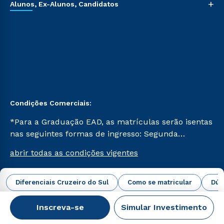
+
Alunos, Ex-Alunos, Candidatos
Condições Comerciais:
*Para a Graduação EAD, as matrículas serão isentas
nas seguintes formas de ingresso: Segunda
Graduação, Segunda Graduação 2.0 e Transferência.
abrir todas as condições vigentes
Já para as demais, a taxa de matrícula será de R$
49. *Para a Pós-graduação EAD, as ofertas
mencionadas são referentes aos cursos: Ensino
Diferenciais Cruzeiro do Sul
Como se matricular
Dúv
Campus Virtual Cruzeiro do Sul Educacional © 2026 -
Religioso, Geografia para a Docência e Metodologia
Todos os direitos reservados.
do Ensino de História: Questões Atuais.
Inscreva-se
Simular Investimento
CNPJ: 62.984.091/0001-02