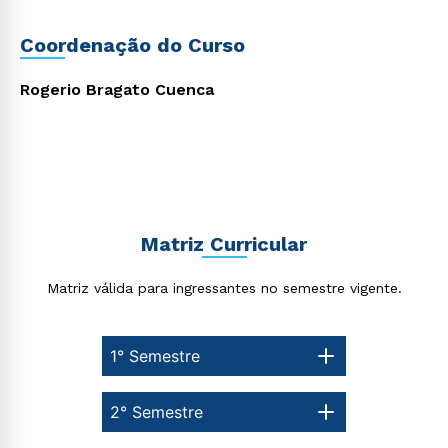
Coordenação do Curso
Rogerio Bragato Cuenca
Rápido e fácil
WhatsApp
ou
Matriz Curricular
Matriz válida para ingressantes no semestre vigente.
Estou de acordo com a
Política de Privacidade.
e
autorizo que meus dados sejam utilizados para o
1° Semestre
envio de conteúdos da Cruzeiro do Sul.
2° Semestre