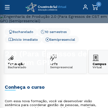
0
Graduação
Engenharia e Tecnologia
Bacharelado
10 semestres
Engenharia de Produção 2.0 (Para Egressos de CST em
GPI) (Semipresencial)
Início Imediato
Semipresencial
Engenharia de Produção
2.0 (Para Egressos de
CST em GPI)
Formação
Aula
Campus
Bacharelado
Semipresencial
Virtual
(Semipresencial)
Conheça o curso
Com essa nova formação, você vai desenvolver visão
sistêmica para coordenar gestão de pessoas, materiais,