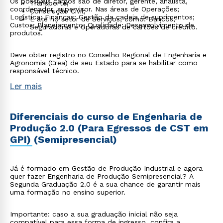
Os possíveis cargos são de diretor, gerente, analista,
Transporte;
coordenador, supervisor. Nas áreas de Operações;
Construção Civil;
Logística; Finanças; Gestão da cadeia de suprimentos;
E até no setor de Serviços, como: Bancos,
Custos; Planejamento; Qualidade; Desenvolvimento de
Seguradoras e Operadoras de cartões de crédito.
produtos.
Deve obter registro no Conselho Regional de Engenharia e
Agronomia (Crea) de seu Estado para se habilitar como
responsável técnico.
Ler mais
Diferenciais do curso de Engenharia de
Produção 2.0 (Para Egressos de CST em
GPI) (Semipresencial)
Já é formado em Gestão de Produção Industrial e agora
quer fazer Engenharia de Produção Semipresencial? A
Segunda Graduação 2.0 é a sua chance de garantir mais
uma formação no ensino superior.
Importante: caso a sua graduação inicial não seja
compatível para essa forma de ingresso, confira a