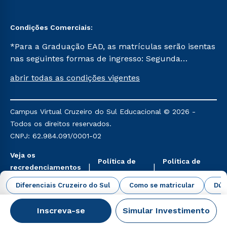
Condições Comerciais:
*Para a Graduação EAD, as matrículas serão isentas
nas seguintes formas de ingresso: Segunda
Graduação, Segunda Graduação 2.0 e Transferência.
abrir todas as condições vigentes
Já para as demais, a taxa de matrícula será de R$
49. *Para a Pós-graduação EAD, as ofertas
mencionadas são referentes aos cursos: Ensino
Campus Virtual Cruzeiro do Sul Educacional © 2026 -
Religioso, Geografia para a Docência e Metodologia
Todos os direitos reservados.
do Ensino de História: Questões Atuais.
CNPJ: 62.984.091/0001-02
Veja os
Política de
Política de
recredenciamentos
Privacidade
Cookies
aqui
Diferenciais Cruzeiro do Sul
Como se matricular
Dúv
Inscreva-se
Simular Investimento