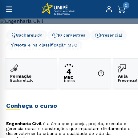
0
Bacharelado
10 semestres
Presencial
Graduação
Engenharia e Tecnologia
Engenharia Civil
Engenharia Civil
Nota 4 na classificação MEC
Formação
Aula
Bacharelado
Presencial
Notas
Conheça o curso
Engenharia Civil
é a área que planeja, projeta, executa e
gerencia obras e construções que impactam diretamente o
desenvolvimento urbano e a qualidade de vida da