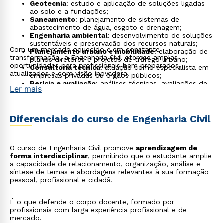
Geotecnia
: estudo e aplicação de soluções ligadas
ao solo e a fundações;
Saneamento
: planejamento de sistemas de
abastecimento de água, esgoto e drenagem;
Engenharia ambiental
: desenvolvimento de soluções
sustentáveis e preservação dos recursos naturais;
Com um mercado aquecido e em constante
Planejamento urbano e mobilidade
: elaboração de
transformação, a Engenharia Civil oferece amplas
planos diretores e projetos de tráfego urbano;
oportunidades para profissionais bem preparados,
Consultoria técnica
: atuação como especialista em
atualizados e com visão inovadora.
empresas privadas ou órgãos públicos;
Perícia e avaliação
: análises técnicas, avaliações de
Ler mais
imóveis e emissão de laudos periciais;
Gestão de obras e orçamentos
: controle de prazos,
custos e qualidade na execução de projetos;
Engenharia civil forense
: investigação de falhas em
Diferenciais do curso de Engenharia Civil
obras e elaboração de pareceres técnicos;
Tecnologia BIM
: uso de modelagem digital para
planejamento, execução e gerenciamento de
construções.
O curso de Engenharia Civil promove
aprendizagem de
forma interdisciplinar
, permitindo que o estudante amplie
a capacidade de relacionamento, organização, análise e
síntese de temas e abordagens relevantes à sua formação
pessoal, profissional e cidadã.
É o que defende o corpo docente, formado por
profissionais com larga experiência profissional e de
mercado.