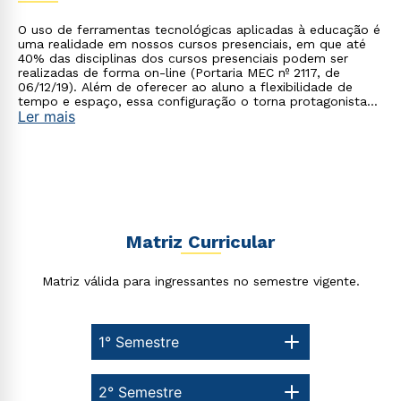
O uso de ferramentas tecnológicas aplicadas à educação é
uma realidade em nossos cursos presenciais, em que até
40% das disciplinas dos cursos presenciais podem ser
realizadas de forma on-line (Portaria MEC nº 2117, de
Rápido e fácil
06/12/19). Além de oferecer ao aluno a flexibilidade de
WhatsApp
tempo e espaço, essa configuração o torna protagonista
Ler mais
ou
no processo de construção do seu conhecimento.
Matriz Curricular
Estou de acordo com a
Política de Privacidade.
e
autorizo que meus dados sejam utilizados para o
Matriz válida para ingressantes no semestre vigente.
envio de conteúdos da Cruzeiro do Sul.
1° Semestre
2° Semestre