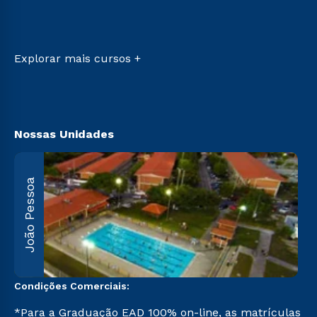
Ingresso via Enem
Sou Aluno
Retorne ao Curso
Sou Candidato
Transferência
Sou Ex-aluno
Vestibular Mérito
Canais de Atendimento
Explorar mais cursos +
Vestibular Solidário
Acessibilidade
Segunda Graduação
Biblioteca
Nossas Unidades
João Pessoa
R
F
5
Condições Comerciais:
*Para a Graduação EAD 100% on-line, as matrículas