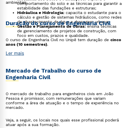
ambientais.
comportamento do solo e as técnicas para garantir a
estabilidade das fundações e estruturas;
Hidráulica e Hidrologia:
capacita o estudante para o
cálculo e gestão de sistemas hidráulicos, como redes
de abastecimento de água e drenagem urbana;
Duração do curso de Engenharia Civil
Gestão e Planejamento de Obras:
ensina técnicas
de gerenciamento de projetos de construção, com
foco em custos, prazos e qualidade.
O curso de Engenharia Civil no Unipê tem duração de
cinco
anos (10 semestres)
.
Ler mais
Mercado de Trabalho do curso de
Engenharia Civil
O mercado de trabalho para engenheiros civis em João
Pessoa é promissor, com remunerações que variam
conforme a área de atuação e o tempo de experiência no
mercado.
Veja, a seguir, os locais nos quais esse profissional poderá
atuar após a sua formação.