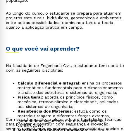
população.
Ao longo do curso, o estudante se prepara para atuar em
projetos estruturais, hidráulicos, geotécnicos e ambientais,
entre outras possibilidades, dominando tanto a teoria
quanto a aplicação prática em campo.
O que você vai aprender?
Na faculdade de Engenharia Civil, o estudante tem contato
com as seguintes disciplinas:
Cálculo Diferencial e Integral:
ensina os processos
matemáticos fundamentais para o dimensionamento
e análise das estruturas e sistemas de engenharia;
Física Geral:
aborda os princípios físicos, como
mecânica, termodinâmica e eletricidade, aplicados
aos sistemas de engenharia;
Resistência dos Materiais:
estuda como os
materiais reagem a diferentes forças externas,
Com essa formação, o aluno adquire habilidades técnicas
garantindo a segurança e a durabilidade das
para projetar e construir com segurança e inovação,
construções;
sempre respeitando as normas e as necessidades sociais e
Mecânica dos Solos e Fundações:
explora o