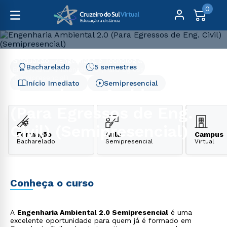
0
Graduação
Engenharia e Tecnologia
Bacharelado
5 semestres
Engenharia Ambiental 2.0 (Para Egressos de Eng. Civil)
(Semipresencial)
Início Imediato
Semipresencial
Engenharia Ambiental 2.0
(Para Egressos de Eng.
Civil) (Semipresencial)
Formação
Aula
Campus
Bacharelado
Semipresencial
Virtual
Conheça o curso
A
Engenharia Ambiental 2.0 Semipresencial
é uma
excelente oportunidade para quem já é formado em