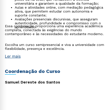
universitária e garantem a qualidade da formação;
Aulas e atividades online, com mediação pedagógica
ativa, que permitem estudar com autonomia e
suporte constante;
Avaliações presenciais discursivas, que asseguram
Rápido e fácil
autenticidade, profundidade e compromisso com o
WhatsApp
Essa combinação proporciona uma experiência acadêmica
aprendizado.
completa, conectada às exigências do mundo
ou
contemporâneo e às necessidades do estudante moderno.
Escolha um curso semipresencial e viva a universidade com
flexibilidade, presença e excelência.
Ler mais
Estou de acordo com a
Política de Privacidade.
e
Coordenação do Curso
autorizo que meus dados sejam utilizados para o
envio de conteúdos da Cruzeiro do Sul.
Samuel Dereste dos Santos