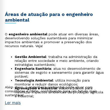
Áreas de atuação para o engenheiro
ambiental
O
engenheiro ambiental
pode atuar em diversas áreas,
desenvolvendo soluções sustentáveis para minimizar
impactos ambientais e promover a preservação dos
recursos naturais. Veja!
Gestão Ambiental
: trabalha na administração da
relação entre sociedade e meio ambiente, criando
estratégias sustentáveis;
Engenharia Sanitária
: atua no desenvolvimento de
sistemas de esgoto e saneamento para garantir água
potável;
Tecnologia Ambiental
: utiliza inovação para
monitorar e reduzir danos ecológicos;
Além disso, o engenheiro ambiental pode atuar com
Agronegócio e Indústria
: elabora planos para
consultorias e ONGs, contribuindo para um futuro mais
minimizar impactos ambientais da produção agrícola
sustentável.
e industrial;
Ler mais