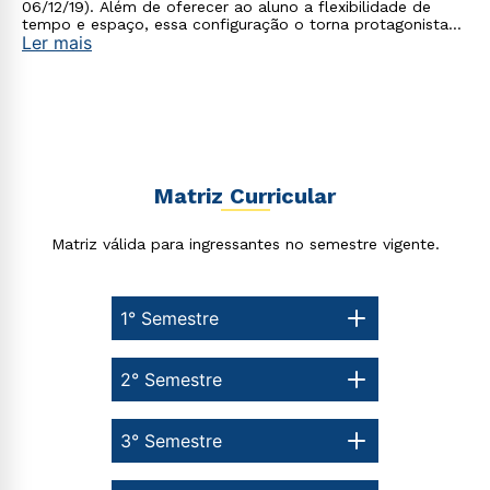
06/12/19). Além de oferecer ao aluno a flexibilidade de
tempo e espaço, essa configuração o torna protagonista
Ler mais
no processo de construção do seu conhecimento.
Matriz Curricular
Matriz válida para ingressantes no semestre vigente.
1° Semestre
2° Semestre
3° Semestre