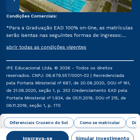
Condições Comerciais:
*Para a Graduação EAD 100% on-line, as matrículas
serão isentas nas seguintes formas de ingresso:
Segunda Graduação, Segunda Graduação 2,0, R2,
abrir todas as condições vigentes
Pedagogia para Licenciados e Transferência. Já para
as demais, a taxa de matrícula será de R$ 49.
IPE Educacional Ltda. © 2026 - Todos os direitos
reservados. CNPJ: 08.679.557/0001-02 | Recredenciada
pela Portaria Ministerial nº 687, de 20.08.2020, DOU nº 161,
de 21.08.2020, seção 1, p. 252 Credenciamento EAD pela
Portaria Ministerial nº 1.934, de 05.11.2019, DOU nº 215, de
06.11.2019, seção 1, p. 170
Política de Privacidade
Política de Cookies
Diferenciais Cruzeiro do Sul
Como se matricular
Dúv
Inscreva-se
Simular Investimento