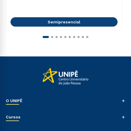
Semipresencial
+
O UNIPÊ
Nossa História
+
Cursos
Sala de Imprensa
Trabalhe Conosco
Graduação