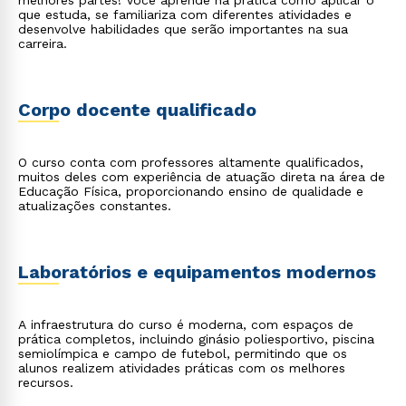
melhores partes! Você aprende na prática como aplicar o
que estuda, se familiariza com diferentes atividades e
desenvolve habilidades que serão importantes na sua
carreira.
Corpo docente qualificado
Rápido e fácil
WhatsApp
ou
O curso conta com professores altamente qualificados,
muitos deles com experiência de atuação direta na área de
Educação Física, proporcionando ensino de qualidade e
atualizações constantes.
Laboratórios e equipamentos modernos
Estou de acordo com a
Política de Privacidade.
e
autorizo que meus dados sejam utilizados para o
A infraestrutura do curso é moderna, com espaços de
envio de conteúdos da Cruzeiro do Sul.
prática completos, incluindo ginásio poliesportivo, piscina
semiolímpica e campo de futebol, permitindo que os
alunos realizem atividades práticas com os melhores
recursos.