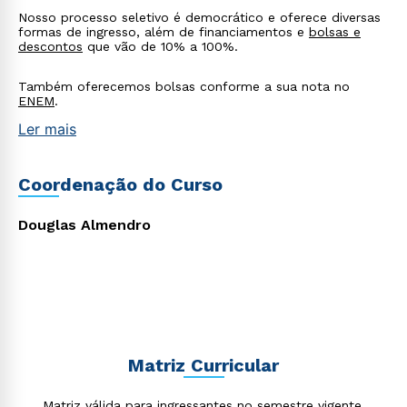
Estou de acordo com a
Política de Privacidade.
e
Nosso processo seletivo é democrático e oferece diversas
autorizo que meus dados sejam utilizados para o
formas de ingresso, além de financiamentos e
bolsas e
envio de conteúdos da Cruzeiro do Sul.
descontos
que vão de 10% a 100%.
Também oferecemos bolsas conforme a sua nota no
ENEM
.
Ler mais
Coordenação do Curso
Douglas Almendro
Matriz Curricular
Matriz válida para ingressantes no semestre vigente.