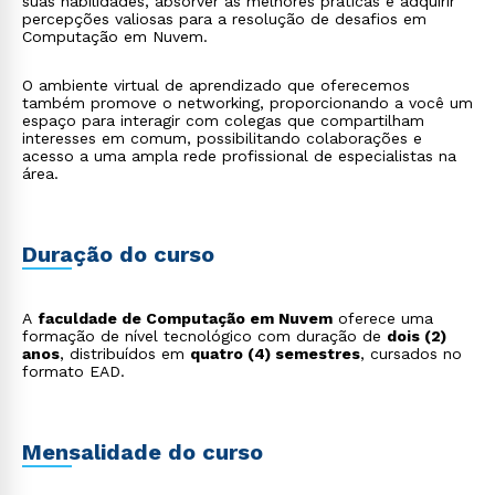
suas habilidades, absorver as melhores práticas e adquirir
percepções valiosas para a resolução de desafios em
Computação em Nuvem.
O ambiente virtual de aprendizado que oferecemos
também promove o networking, proporcionando a você um
espaço para interagir com colegas que compartilham
interesses em comum, possibilitando colaborações e
acesso a uma ampla rede profissional de especialistas na
área.
Duração do curso
Rápido e fácil
WhatsApp
A
faculdade de Computação em Nuvem
oferece uma
ou
formação de nível tecnológico com duração de
dois (2)
anos
, distribuídos em
quatro (4) semestres
, cursados no
formato EAD.
Mensalidade do curso