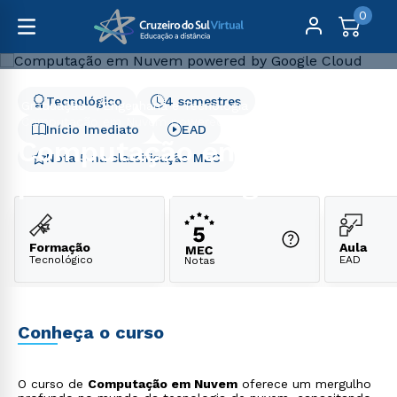
0
Tecnológico
4 semestres
Graduação
Engenharia e Tecnologia
Computação em Nuvem powered by Google Cloud
Início Imediato
EAD
Computação em Nuvem
Nota 5 na classificação MEC
powered by Google Cloud
Formação
Aula
Tecnológico
EAD
Notas
Conheça o curso
O curso de
Computação em Nuvem
oferece um mergulho