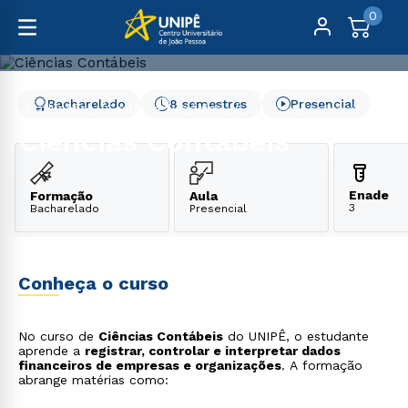
0
Bacharelado
8 semestres
Presencial
Graduação
Gestão e Negócios
Ciências Contábeis
Ciências Contábeis
Enade
Formação
Aula
3
Bacharelado
Presencial
Conheça o curso
No curso de
Ciências Contábeis
do UNIPÊ, o estudante
aprende a
registrar, controlar e interpretar dados
financeiros de empresas e organizações
. A formação
abrange matérias como: