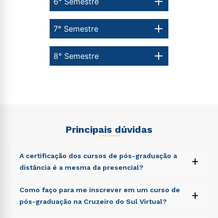
6° Semestre
7° Semestre
8° Semestre
Principais dúvidas
A certificação dos cursos de pós-graduação a
+
distância é a mesma da presencial?
Sed ut perspiciatis unde omnis iste natus error sit
Como faço para me inscrever em um curso de
+
voluptatem accusantium doloremque laudantium,
pós-graduação na Cruzeiro do Sul Virtual?
totam rem aperiam, eaque ipsa quae ab illo inventore
veritatis et quasi architecto beatae vitae dicta sunt