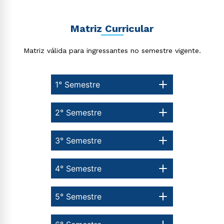
Estou de acordo com a
Política de Privacidade.
e
autorizo que meus dados sejam utilizados para o
envio de conteúdos da Cruzeiro do Sul.
Matriz Curricular
Matriz válida para ingressantes no semestre vigente.
1° Semestre
2° Semestre
3° Semestre
4° Semestre
5° Semestre