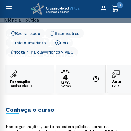
0
Bacharelado
6 semestres
Graduação
Direito, Relações Internacionais e Ciências Políticas
Início Imediato
EAD
Ciência Política
Nota 4 na classificação MEC
Ciência Política
Formação
Aula
Bacharelado
EAD
Notas
Conheça o curso
Nas organizações, tanto na esfera pública como na