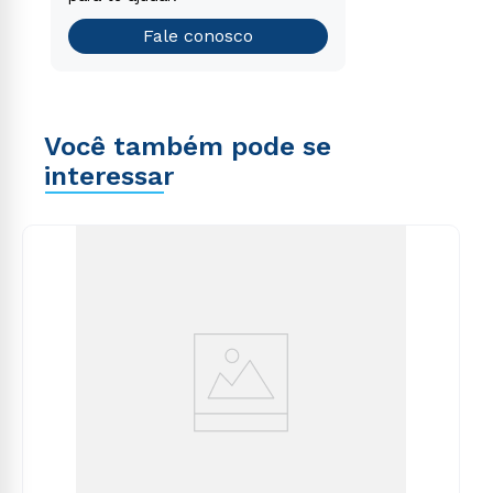
Teste vocacional
Fale conosco
Você também pode se
interessar