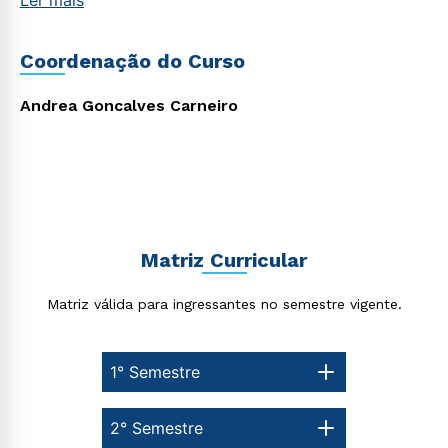
Ler mais
Coordenação do Curso
Rápido e fácil
WhatsApp
ou
Andrea Goncalves Carneiro
Matriz Curricular
Estou de acordo com a
Política de Privacidade.
e
autorizo que meus dados sejam utilizados para o
envio de conteúdos da Cruzeiro do Sul.
Matriz válida para ingressantes no semestre vigente.
1° Semestre
2° Semestre