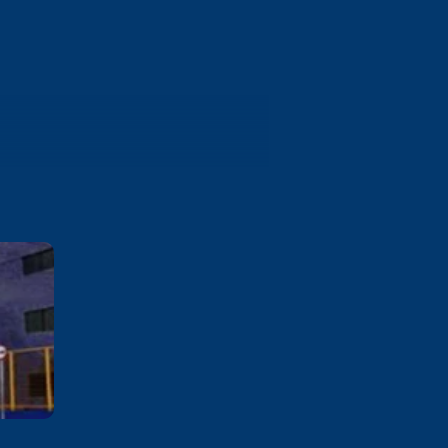
Campina Grande
Rua Vereador Manoel Uchoa,
237 Palmeira Campina Grande /
PB
Saiba mais