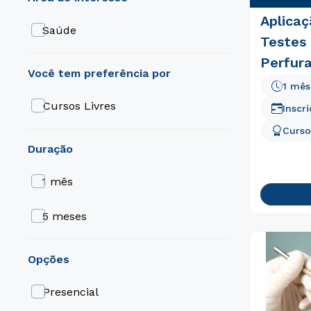
Aplicaç
Saúde
Testes
Perfur
1 mês
Cursos Livres
Inscr
Curso
duração
1 mês
5 meses
opções
Presencial