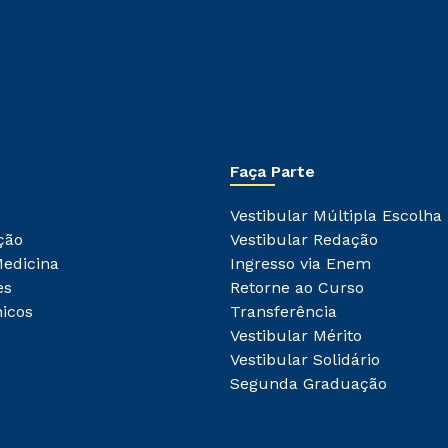
autorizo que meus dados sejam utilizados para o
envio de conteúdos do Unipê.
Faça Parte
Vestibular Múltipla Escolha
ção
Vestibular Redação
Medicina
Ingresso via Enem
es
Retorne ao Curso
icos
Transferência
Vestibular Mérito
Vestibular Solidário
Segunda Graduação