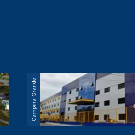
Campina Grande
João Pessoa
Rodovia BR-230, KM 22 Água
Fria - João Pessoa/PB CEP
58053-000
Saiba mais