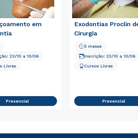
içoamento em
Exodontias Proclin d
ntia
Cirurgia
5 meses
ição:
23/10
a
10/06
Inscrição:
23/10
a
10/06
s Livres
Cursos Livres
Rápido e fácil
WhatsApp
ou
Presencial
Presencial
Estou de acordo com a
Política de Privacidade.
e