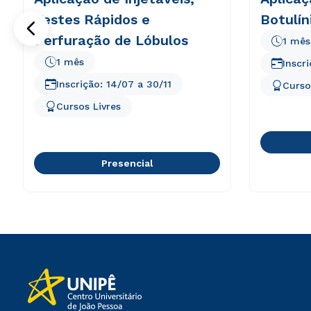
Testes Rápidos e
Botulín
Perfuração de Lóbulos
1 mês
1 mês
Inscr
Inscrição:
14/07
a
30/11
Curso
Cursos Livres
Presencial