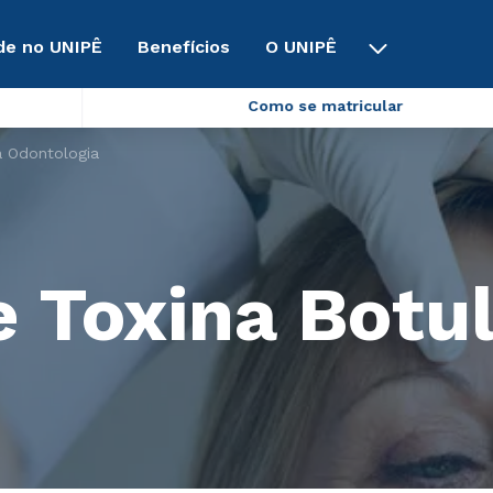
de no UNIPÊ
Benefícios
O UNIPÊ
Como se matricular
a Odontologia
 Toxina Botul