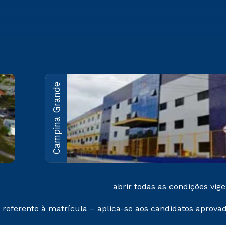
Campina Grande
João Pessoa
Rodovia BR-230, KM 22 Água
Fria - João Pessoa/PB CEP
58053-000
Saiba mais
abrir todas as condições vig
 referente à matrícula – aplica-se aos candidatos aprova
% de desconto, ambos ingressantes no semestre vigente, 