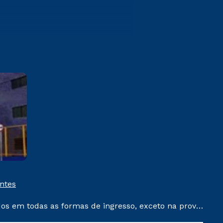
Campina Grande
Rua Vereador Manoel Uchoa,
237 Palmeira Campina Grande /
PB
Saiba mais
entes
dos em todas as formas de ingresso, exceto na prova
que ainda não tenham efetivado e/ou não tenham