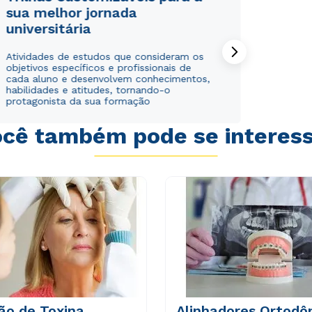
sua melhor jornada
universitária
Atividades de estudos que consideram os
objetivos específicos e profissionais de
cada aluno e desenvolvem conhecimentos,
habilidades e atitudes, tornando-o
protagonista da sua formação
Rápido e fácil
Rápido e fácil
WhatsApp
WhatsApp
cê também pode se interes
ou
ou
Estou de acordo com a
Estou de acordo com a
Política de Privacidade.
Política de Privacidade.
e
e
autorizo que meus dados sejam utilizados para o
autorizo que meus dados sejam utilizados para o
envio de conteúdos do Unipê.
envio de conteúdos da Cruzeiro do Sul.
ão de Toxina
Alinhadores Ortodô