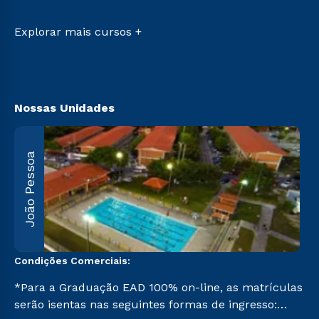
Transferência
Sou Ex-aluno
Vestibular Mérito
Canais de Atendimento
Explorar mais cursos +
Vestibular Solidário
Acessibilidade
Segunda Graduação
Biblioteca
Nossas Unidades
João Pessoa
R
F
5
Condições Comerciais:
*Para a Graduação EAD 100% on-line, as matrículas
serão isentas nas seguintes formas de ingresso: