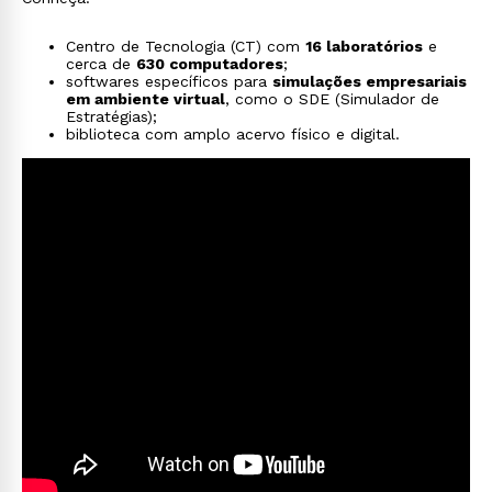
Centro de Tecnologia (CT) com
16 laboratórios
e
cerca de
630 computadores
;
softwares específicos para
simulações empresariais
em ambiente virtual
, como o SDE (Simulador de
Estratégias);
biblioteca com amplo acervo físico e digital.