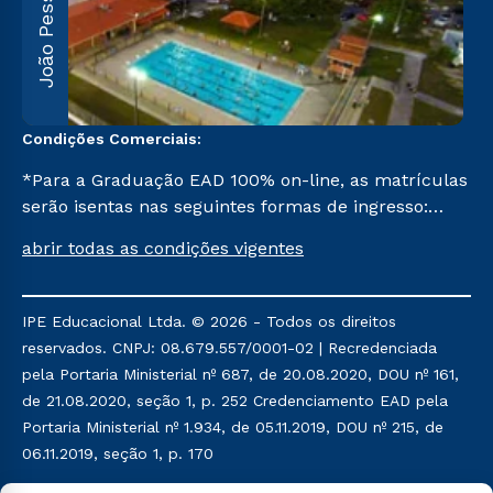
João Pessoa
F
5
Condições Comerciais:
*Para a Graduação EAD 100% on-line, as matrículas
serão isentas nas seguintes formas de ingresso:
Segunda Graduação, Segunda Graduação 2,0, R2,
abrir todas as condições vigentes
Pedagogia para Licenciados e Transferência. Já para
as demais, a taxa de matrícula será de R$ 49.
IPE Educacional Ltda. © 2026 - Todos os direitos
reservados. CNPJ: 08.679.557/0001-02 | Recredenciada
pela Portaria Ministerial nº 687, de 20.08.2020, DOU nº 161,
de 21.08.2020, seção 1, p. 252 Credenciamento EAD pela
Portaria Ministerial nº 1.934, de 05.11.2019, DOU nº 215, de
06.11.2019, seção 1, p. 170