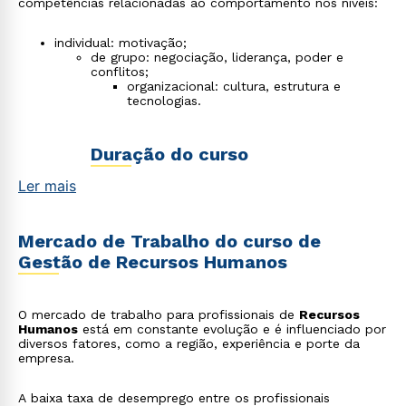
competências relacionadas ao comportamento nos níveis:
individual: motivação;
de grupo: negociação, liderança, poder e
conflitos;
organizacional: cultura, estrutura e
tecnologias.
Duração do curso
Ler mais
A
faculdade de RH
tem uma duração de
2
anos, ou seja, 4 semestres
, na unidade do
Unipê, capacitando o aluno para atuar de
Mercado de Trabalho do curso de
maneira eficiente em diversas áreas de gestão
de pessoas.
Gestão de Recursos Humanos
O mercado de trabalho para profissionais de
Recursos
Humanos
está em constante evolução e é influenciado por
diversos fatores, como a região, experiência e porte da
empresa.
A baixa taxa de desemprego entre os profissionais