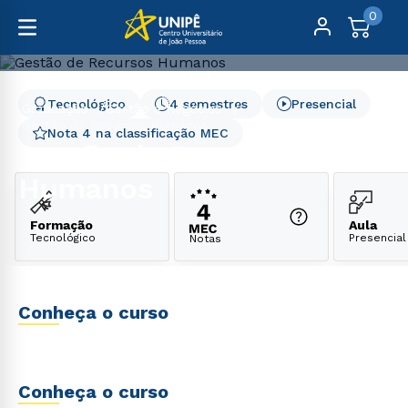
0
Tecnológico
4 semestres
Presencial
Graduação
Gestão e Negócios
Gestão de Recursos Humanos
Nota 4 na classificação MEC
Gestão de Recursos
Humanos
Formação
Aula
Tecnológico
Presencial
Notas
Conheça o curso
Conheça o curso