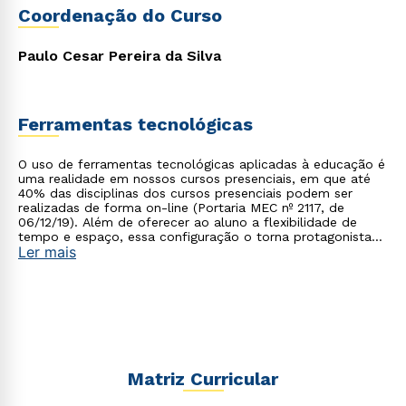
Coordenação do Curso
Paulo Cesar Pereira da Silva
Ferramentas tecnológicas
Estou de acordo com a
Política de Privacidade.
e
autorizo que meus dados sejam utilizados para o
O uso de ferramentas tecnológicas aplicadas à educação é
envio de conteúdos da Cruzeiro do Sul.
uma realidade em nossos cursos presenciais, em que até
40% das disciplinas dos cursos presenciais podem ser
realizadas de forma on-line (Portaria MEC nº 2117, de
06/12/19). Além de oferecer ao aluno a flexibilidade de
tempo e espaço, essa configuração o torna protagonista
Ler mais
no processo de construção do seu conhecimento.
Matriz Curricular