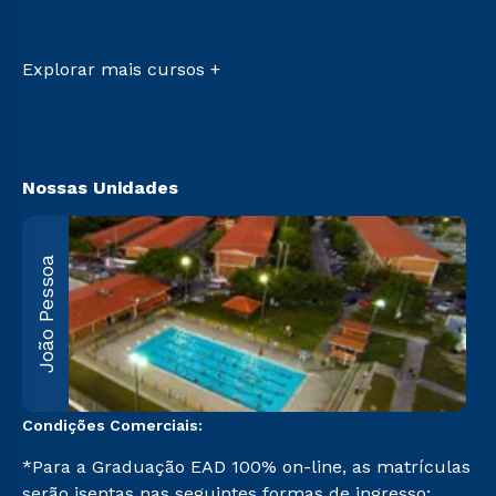
Retorne ao Curso
Sou Candidato
Transferência
Sou Ex-aluno
Vestibular Mérito
Canais de Atendimento
Explorar mais cursos +
Vestibular Solidário
Acessibilidade
Segunda Graduação
Biblioteca
Nossas Unidades
João Pessoa
R
F
5
Condições Comerciais:
*Para a Graduação EAD 100% on-line, as matrículas
serão isentas nas seguintes formas de ingresso: