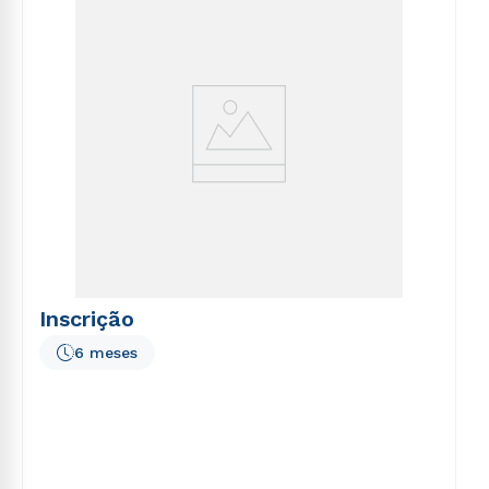
voluptatem sequi nesciunt.
Rápido e fácil
WhatsApp
ou
Estou de acordo com a
Política de Privacidade.
e
Inscrição
autorizo que meus dados sejam utilizados para o
envio de conteúdos da Cruzeiro do Sul.
6 meses