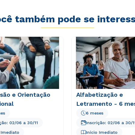
cê também pode se interes
isão e Orientação
Alfabetização e
ional
Letramento - 6 me
ses
6 meses
ição:
02/06
a
30/11
Inscrição:
02/06
a
30/1
o Imediato
Início Imediato