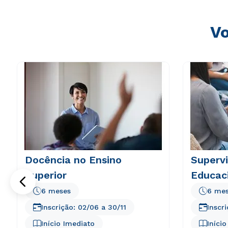
Vo
Docência no Ensino
Superv
Superior
Educac
6 meses
6 me
Inscrição:
02/06
a
30/11
Inscr
Início Imediato
Iníci