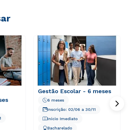
sar
Gestão Escolar - 6 meses
ses
6 meses
Inscrição:
02/06
a
30/11
1
Início Imediato
Bacharelado