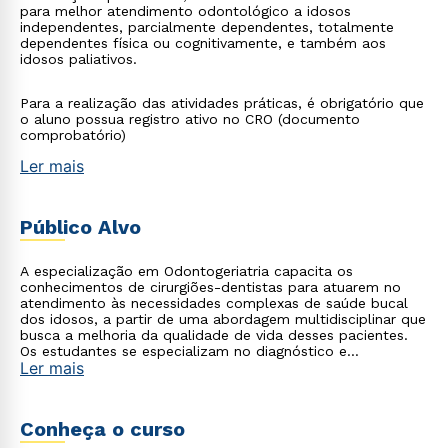
para melhor atendimento odontológico a idosos
independentes, parcialmente dependentes, totalmente
dependentes física ou cognitivamente, e também aos
idosos paliativos.
Para a realização das atividades práticas, é obrigatório que
o aluno possua registro ativo no CRO (documento
comprobatório)
Ler mais
Público Alvo
A especialização em Odontogeriatria capacita os
conhecimentos de cirurgiões-dentistas para atuarem no
atendimento às necessidades complexas de saúde bucal
dos idosos, a partir de uma abordagem multidisciplinar que
busca a melhoria da qualidade de vida desses pacientes.
Os estudantes se especializam no diagnóstico e
Ler mais
tratamento da saúde bucal dos pacientes idosos, que
pode estar em risco ou comprometida devido às sequelas
de doenças agudas e crônicas, ou em decorrência do
próprio processo de envelhecimento. O curso cria a
Conheça o curso
capacidade de apurar o olhar para tais fatores, visto que
existe uma relação mútua e complexa entre saúde bucal e