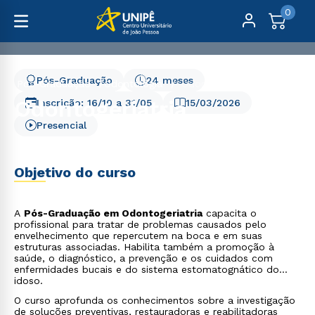
0
Pós-Graduação
24 meses
Pós-Graduação
Odontologia
Odontogeriatria
Odontogeriatria
Inscrição:
16/10
a
31/05
15/03/2026
Presencial
Objetivo do curso
A
Pós-Graduação em Odontogeriatria
capacita o
profissional para tratar de problemas causados pelo
envelhecimento que repercutem na boca e em suas
estruturas associadas. Habilita também a promoção à
saúde, o diagnóstico, a prevenção e os cuidados com
enfermidades bucais e do sistema estomatognático do
idoso.
O curso aprofunda os conhecimentos sobre a investigação
de soluções preventivas, restauradoras e reabilitadoras