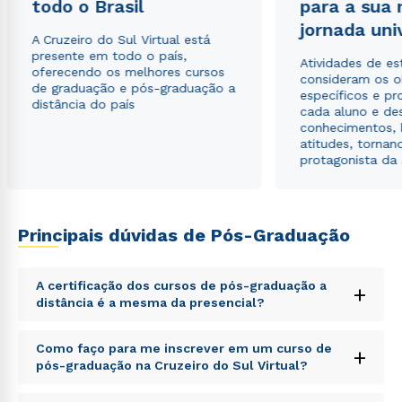
todo o Brasil
para a sua
jornada uni
A Cruzeiro do Sul Virtual está
presente em todo o país,
Atividades de e
oferecendo os melhores cursos
consideram os o
de graduação e pós-graduação a
específicos e pro
distância do país
cada aluno e de
conhecimentos, 
atitudes, tornan
Rápido e fácil
protagonista da
WhatsApp
ou
Principais dúvidas de Pós-Graduação
A certificação dos cursos de pós-graduação a
+
distância é a mesma da presencial?
Estou de acordo com a
Política de Privacidade.
e
Sed ut perspiciatis unde omnis iste natus error sit
Como faço para me inscrever em um curso de
+
autorizo que meus dados sejam utilizados para o
voluptatem accusantium doloremque laudantium,
pós-graduação na Cruzeiro do Sul Virtual?
envio de conteúdos da Cruzeiro do Sul.
totam rem aperiam, eaque ipsa quae ab illo inventore
veritatis et quasi architecto beatae vitae dicta sunt