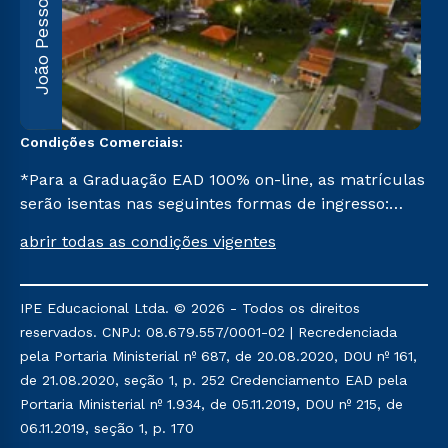
João Pessoa
R
F
5
Condições Comerciais:
*Para a Graduação EAD 100% on-line, as matrículas
serão isentas nas seguintes formas de ingresso:
Segunda Graduação, Segunda Graduação 2,0, R2,
abrir todas as condições vigentes
Pedagogia para Licenciados e Transferência. Já para
as demais, a taxa de matrícula será de R$ 49.
IPE Educacional Ltda. © 2026 - Todos os direitos
reservados. CNPJ: 08.679.557/0001-02 | Recredenciada
pela Portaria Ministerial nº 687, de 20.08.2020, DOU nº 161,
de 21.08.2020, seção 1, p. 252 Credenciamento EAD pela
Portaria Ministerial nº 1.934, de 05.11.2019, DOU nº 215, de
06.11.2019, seção 1, p. 170