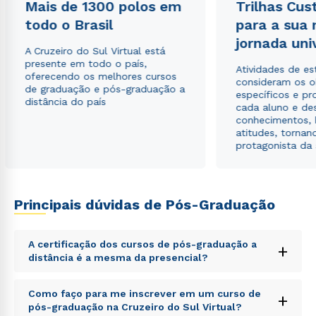
Mais de 1300 polos em
Trilhas Cus
todo o Brasil
para a sua
jornada uni
A Cruzeiro do Sul Virtual está
presente em todo o país,
Atividades de e
oferecendo os melhores cursos
consideram os o
de graduação e pós-graduação a
específicos e pro
distância do país
cada aluno e de
conhecimentos, 
atitudes, tornan
protagonista da
Rápido e fácil
WhatsApp
ou
Principais dúvidas de Pós-Graduação
A certificação dos cursos de pós-graduação a
+
distância é a mesma da presencial?
Sed ut perspiciatis unde omnis iste natus error sit
Como faço para me inscrever em um curso de
+
Estou de acordo com a
Política de Privacidade.
e
voluptatem accusantium doloremque laudantium,
pós-graduação na Cruzeiro do Sul Virtual?
autorizo que meus dados sejam utilizados para o
totam rem aperiam, eaque ipsa quae ab illo inventore