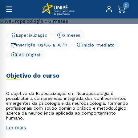
0
Especialização
6 meses
Pós-Graduação
Saúde
Neuropsicologia - 6 meses
Neuropsicologia - 6
Inscrição:
02/06
a
30/11
Início Imediato
EAD Digital
meses
Objetivo do curso
O objetivo da Especialização em Neuropsicologia é
possibilitar a compreensão integrada dos conhecimentos
emergentes da psicologia e da neuropsicologia, formando
profissionais com sólido domínio prático e metodológico
acerca da neurociência aplicada ao comportamento
humano.
Ler mais