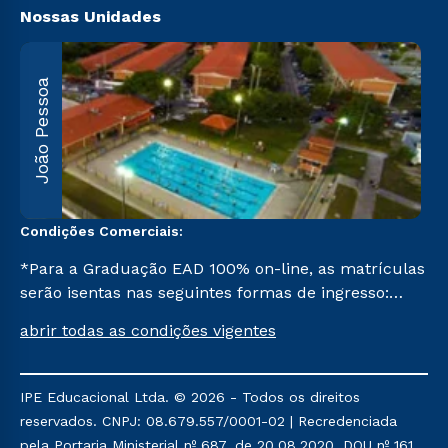
Nossas Unidades
João Pessoa
R
F
5
Condições Comerciais:
*Para a Graduação EAD 100% on-line, as matrículas
serão isentas nas seguintes formas de ingresso:
Segunda Graduação, Segunda Graduação 2,0, R2,
abrir todas as condições vigentes
Pedagogia para Licenciados e Transferência. Já para
as demais, a taxa de matrícula será de R$ 49.
IPE Educacional Ltda. © 2026 - Todos os direitos
reservados. CNPJ: 08.679.557/0001-02 | Recredenciada
pela Portaria Ministerial nº 687, de 20.08.2020, DOU nº 161,